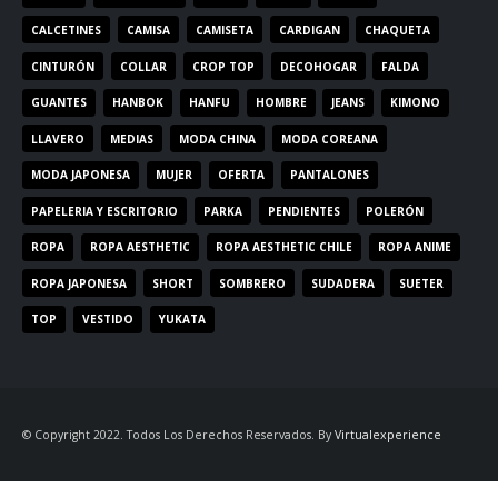
CALCETINES
CAMISA
CAMISETA
CARDIGAN
CHAQUETA
CINTURÓN
COLLAR
CROP TOP
DECOHOGAR
FALDA
GUANTES
HANBOK
HANFU
HOMBRE
JEANS
KIMONO
LLAVERO
MEDIAS
MODA CHINA
MODA COREANA
MODA JAPONESA
MUJER
OFERTA
PANTALONES
PAPELERIA Y ESCRITORIO
PARKA
PENDIENTES
POLERÓN
ROPA
ROPA AESTHETIC
ROPA AESTHETIC CHILE
ROPA ANIME
ROPA JAPONESA
SHORT
SOMBRERO
SUDADERA
SUETER
TOP
VESTIDO
YUKATA
© Copyright 2022. Todos Los Derechos Reservados. By
Virtualexperience