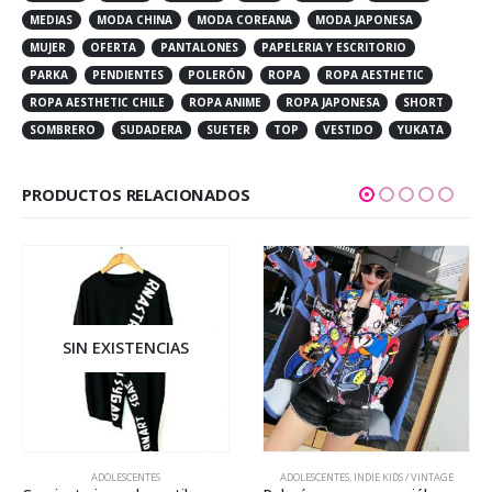
MEDIAS
MODA CHINA
MODA COREANA
MODA JAPONESA
MUJER
OFERTA
PANTALONES
PAPELERIA Y ESCRITORIO
PARKA
PENDIENTES
POLERÓN
ROPA
ROPA AESTHETIC
ROPA AESTHETIC CHILE
ROPA ANIME
ROPA JAPONESA
SHORT
SOMBRERO
SUDADERA
SUETER
TOP
VESTIDO
YUKATA
PRODUCTOS RELACIONADOS
SIN EXISTENCIAS
ADOLESCENTES
ADOLESCENTES
,
INDIE KIDS / VINTAGE