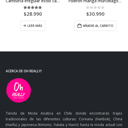
Camiseta irregular estilo casual
Polerón manga murciélago oversize
5.00
out of 5
0
out of 5
$
28.990
$
30.990
LEER MÁS
AÑADIR AL CARRITO
ACERCA DE OH REALLY!
Tienda de Moda Asiática en Chile donde encontrarás trajes
tradicionales de las diferentes culturas: Coreana (Hanbok), China
(Hanfu) y Japonesa (Kimono, Yukata y Haori) hasta la moda actual con