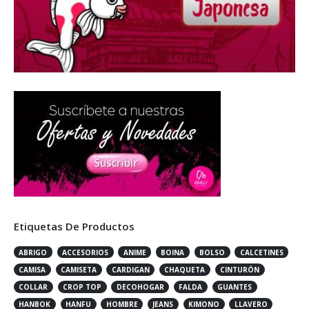
Etiquetas De Productos
ABRIGO
ACCESORIOS
ANIME
BOINA
BOLSO
CALCETINES
CAMISA
CAMISETA
CARDIGAN
CHAQUETA
CINTURÓN
COLLAR
CROP TOP
DECOHOGAR
FALDA
GUANTES
HANBOK
HANFU
HOMBRE
JEANS
KIMONO
LLAVERO