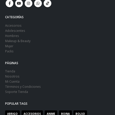
CATEGORÍAS
Accesorios
Adolescentes
Hombres
Makeup & Beauty
Mujer
Packs
PÁGINAS
Tienda
Nosotros
Mi Cuenta
Términos y Condiciones
Soporte Tienda
POPULAR TAGS
ABRIGO
ACCESORIOS
ANIME
BOINA
BOLSO