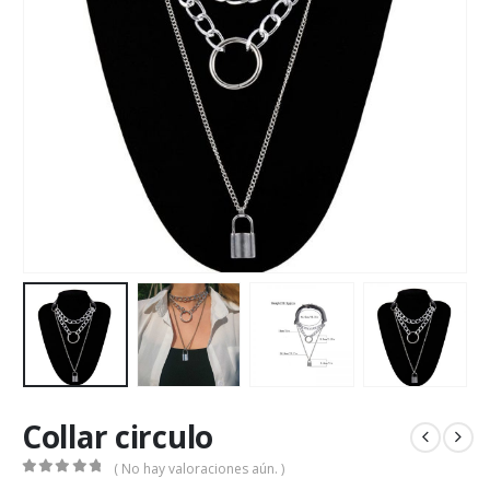
Collar circulo
( No hay valoraciones aún. )
0
out of 5