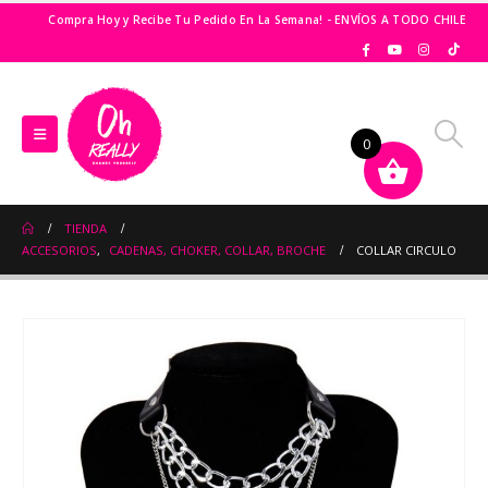
Compra Hoy y Recibe Tu Pedido En La Semana! - ENVÍOS A TODO CHILE
0
TIENDA
ACCESORIOS
,
CADENAS, CHOKER, COLLAR, BROCHE
COLLAR CIRCULO