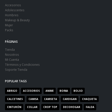
Accesorios
Adolescentes
Hombres
Makeup & Beauty
Mujer
Packs
PÁGINAS
Tienda
Nosotros
Mi Cuenta
Términos y Condiciones
Soporte Tienda
POPULAR TAGS
ABRIGO
ACCESORIOS
ANIME
BOINA
BOLSO
CALCETINES
CAMISA
CAMISETA
CARDIGAN
CHAQUETA
CINTURÓN
COLLAR
CROP TOP
DECOHOGAR
FALDA