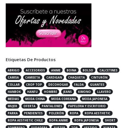
Etiquetas De Productos
ABRIGO
ACCESORIOS
ANIME
BOINA
BOLSO
CALCETINES
CAMISA
CAMISETA
CARDIGAN
CHAQUETA
CINTURÓN
COLLAR
CROP TOP
DECOHOGAR
FALDA
GUANTES
HANBOK
HANFU
HOMBRE
JEANS
KIMONO
LLAVERO
MEDIAS
MODA CHINA
MODA COREANA
MODA JAPONESA
MUJER
OFERTA
PANTALONES
PAPELERIA Y ESCRITORIO
PARKA
PENDIENTES
POLERÓN
ROPA
ROPA AESTHETIC
ROPA AESTHETIC CHILE
ROPA ANIME
ROPA JAPONESA
SHORT
SOMBRERO
SUDADERA
SUETER
TOP
VESTIDO
YUKATA