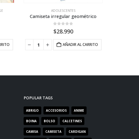
GE
ADOLESCENTES
Camiseta irregular geométrico
Camiseta i
0
out of 5
$
28.990
RRITO
AÑADIR AL CARRITO
POPULAR TAGS
ABRIGO
ACCESORIOS
ANIME
BOINA
BOLSO
CALCETINES
CAMISA
CAMISETA
CARDIGAN