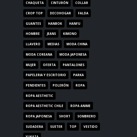
CHAQUETA
CINTURÓN
COLLAR
CROP TOP
DECOHOGAR
FALDA
GUANTES
HANBOK
HANFU
HOMBRE
JEANS
KIMONO
LLAVERO
MEDIAS
MODA CHINA
MODA COREANA
MODA JAPONESA
MUJER
OFERTA
PANTALONES
PAPELERIA Y ESCRITORIO
PARKA
PENDIENTES
POLERÓN
ROPA
ROPA AESTHETIC
ROPA AESTHETIC CHILE
ROPA ANIME
ROPA JAPONESA
SHORT
SOMBRERO
SUDADERA
SUETER
TOP
VESTIDO
YUKATA