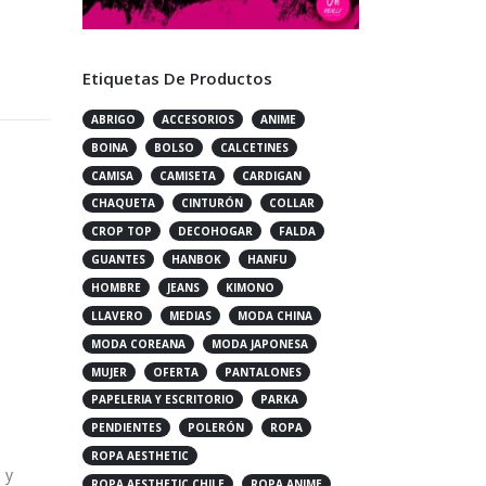
Etiquetas De Productos
ABRIGO
ACCESORIOS
ANIME
BOINA
BOLSO
CALCETINES
CAMISA
CAMISETA
CARDIGAN
CHAQUETA
CINTURÓN
COLLAR
CROP TOP
DECOHOGAR
FALDA
GUANTES
HANBOK
HANFU
HOMBRE
JEANS
KIMONO
LLAVERO
MEDIAS
MODA CHINA
a
MODA COREANA
MODA JAPONESA
MUJER
OFERTA
PANTALONES
PAPELERIA Y ESCRITORIO
PARKA
PENDIENTES
POLERÓN
ROPA
ROPA AESTHETIC
 y
ROPA AESTHETIC CHILE
ROPA ANIME