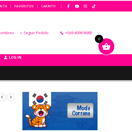
|
ENTA
FAVORITOS
CARRITO
Hombres
Seguir Pedido
+569 4098 8688
0
LOG IN