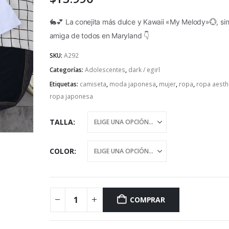
🐇💕 La conejita más dulce y Kawaii «My Melody»💮, si
amiga de todos en Maryland 👇
SKU:
A292
Categorías:
Adolescentes
,
dark / egirl
Etiquetas:
camiseta
,
moda japonesa
,
mujer
,
ropa
,
ropa aesth
ropa japonesa
TALLA
COLOR
COMPRAR