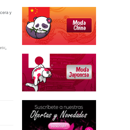
ncera y
etic
,