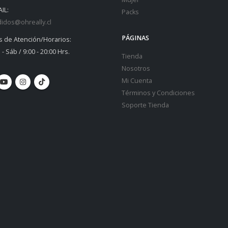
IL:
Packs
idos@ohreally.cl
PÁGINAS
s de Atención/Horarios:
 - Sáb / 9:00 - 20:00 Hrs.
Tienda
Nosotros
Mi Cuenta
Términos y Condiciones
Soporte Tienda