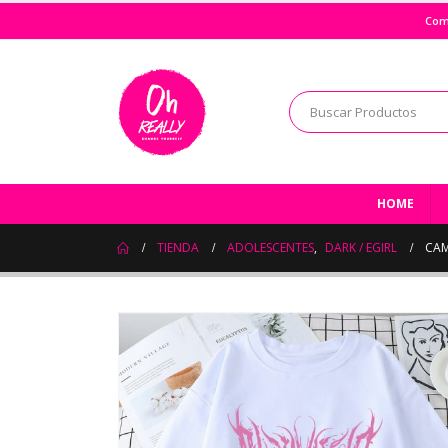
Com
HOME
TIENDA
ADOLESCENTES
,
DARK / EGIRL
CAM