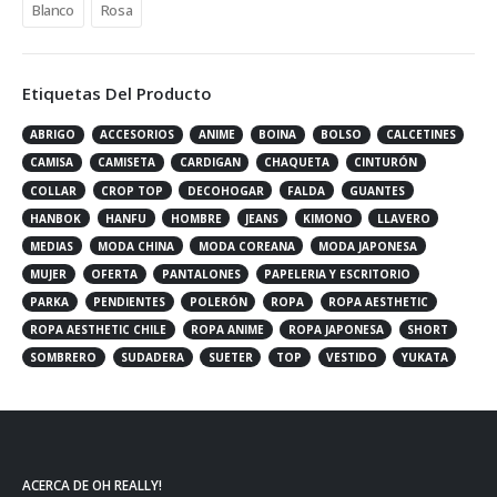
Blanco
Rosa
Etiquetas Del Producto
ABRIGO
ACCESORIOS
ANIME
BOINA
BOLSO
CALCETINES
CAMISA
CAMISETA
CARDIGAN
CHAQUETA
CINTURÓN
COLLAR
CROP TOP
DECOHOGAR
FALDA
GUANTES
HANBOK
HANFU
HOMBRE
JEANS
KIMONO
LLAVERO
MEDIAS
MODA CHINA
MODA COREANA
MODA JAPONESA
MUJER
OFERTA
PANTALONES
PAPELERIA Y ESCRITORIO
PARKA
PENDIENTES
POLERÓN
ROPA
ROPA AESTHETIC
ROPA AESTHETIC CHILE
ROPA ANIME
ROPA JAPONESA
SHORT
SOMBRERO
SUDADERA
SUETER
TOP
VESTIDO
YUKATA
ACERCA DE OH REALLY!