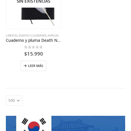
SIN EXISTENCIAS
LIBRETAS, DIARIOS Y CUADERNOS
,
PAPELERÍA/ESCRITORIO
Cuaderno y pluma Death Note
0
out of 5
$
15.990
LEER MÁS