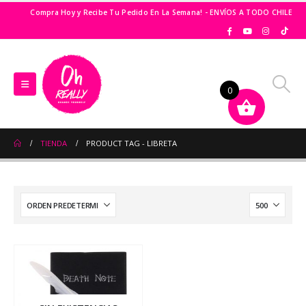
Compra Hoy y Recibe Tu Pedido En La Semana! - ENVÍOS A TODO CHILE
0
TIENDA
PRODUCT TAG -
LIBRETA