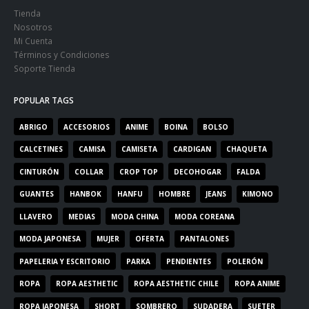
Tienda
Nosotros
Mi Cuenta
Términos y Condiciones
Soporte Tienda
POPULAR TAGS
ABRIGO
ACCESORIOS
ANIME
BOINA
BOLSO
CALCETINES
CAMISA
CAMISETA
CARDIGAN
CHAQUETA
CINTURÓN
COLLAR
CROP TOP
DECOHOGAR
FALDA
GUANTES
HANBOK
HANFU
HOMBRE
JEANS
KIMONO
LLAVERO
MEDIAS
MODA CHINA
MODA COREANA
MODA JAPONESA
MUJER
OFERTA
PANTALONES
PAPELERIA Y ESCRITORIO
PARKA
PENDIENTES
POLERÓN
ROPA
ROPA AESTHETIC
ROPA AESTHETIC CHILE
ROPA ANIME
ROPA JAPONESA
SHORT
SOMBRERO
SUDADERA
SUETER