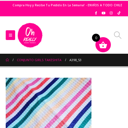
Compra Hoy y Recibe Tu Pedido En La Semana! - ENVÍOS A TODO CHILE
0
CONJUNTO GIRLS TAKESHITA
A398_53