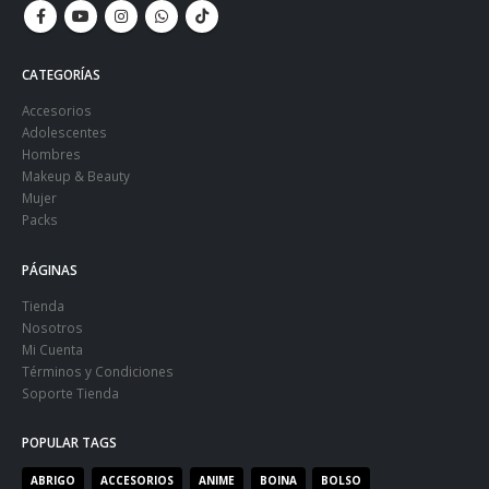
CATEGORÍAS
Accesorios
Adolescentes
Hombres
Makeup & Beauty
Mujer
Packs
PÁGINAS
Tienda
Nosotros
Mi Cuenta
Términos y Condiciones
Soporte Tienda
POPULAR TAGS
ABRIGO
ACCESORIOS
ANIME
BOINA
BOLSO