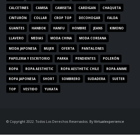
CALCETINES
CAMISA
CAMISETA
CARDIGAN
CHAQUETA
CINTURÓN
COLLAR
CROP TOP
DECOHOGAR
FALDA
GUANTES
HANBOK
HANFU
HOMBRE
JEANS
KIMONO
LLAVERO
MEDIAS
MODA CHINA
MODA COREANA
MODA JAPONESA
MUJER
OFERTA
PANTALONES
PAPELERIA Y ESCRITORIO
PARKA
PENDIENTES
POLERÓN
ROPA
ROPA AESTHETIC
ROPA AESTHETIC CHILE
ROPA ANIME
ROPA JAPONESA
SHORT
SOMBRERO
SUDADERA
SUETER
TOP
VESTIDO
YUKATA
© Copyright 2022. Todos Los Derechos Reservados. By
Virtualexperience