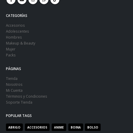
CATEGORÍAS
Accesorios
Adolescentes
Hombres
Makeup & Beauty
Mujer
Packs
PÁGINAS
Tienda
Nosotros
Mi Cuenta
Términos y Condiciones
Soporte Tienda
POPULAR TAGS
ABRIGO
ACCESORIOS
ANIME
BOINA
BOLSO