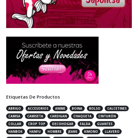
Etiquetas De Productos
ABRIGO
ACCESORIOS
ANIME
BOINA
BOLSO
CALCETINES
CAMISA
CAMISETA
CARDIGAN
CHAQUETA
CINTURÓN
COLLAR
CROP TOP
DECOHOGAR
FALDA
GUANTES
HANBOK
HANFU
HOMBRE
JEANS
KIMONO
LLAVERO