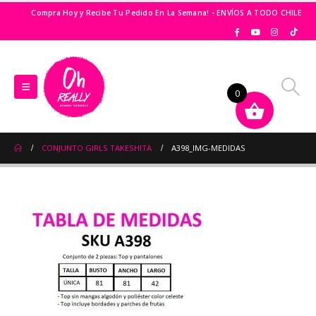
Compra Hoy y Recibe Tu Pedido En La Semana! - ENVÍOS A TODO CHILE
0
CONJUNTO GIRLS TAKESHITA
A398_IMG-MEDIDAS