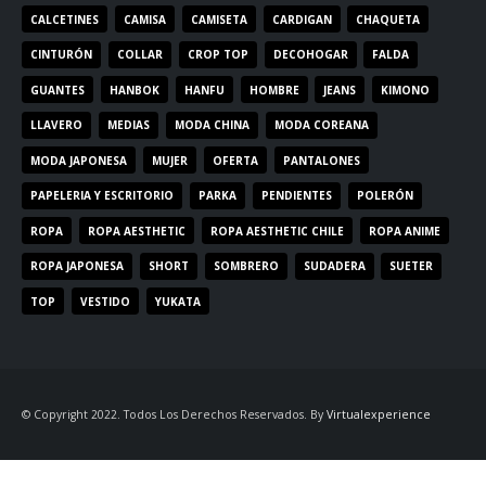
CALCETINES
CAMISA
CAMISETA
CARDIGAN
CHAQUETA
CINTURÓN
COLLAR
CROP TOP
DECOHOGAR
FALDA
GUANTES
HANBOK
HANFU
HOMBRE
JEANS
KIMONO
LLAVERO
MEDIAS
MODA CHINA
MODA COREANA
MODA JAPONESA
MUJER
OFERTA
PANTALONES
PAPELERIA Y ESCRITORIO
PARKA
PENDIENTES
POLERÓN
ROPA
ROPA AESTHETIC
ROPA AESTHETIC CHILE
ROPA ANIME
ROPA JAPONESA
SHORT
SOMBRERO
SUDADERA
SUETER
TOP
VESTIDO
YUKATA
© Copyright 2022. Todos Los Derechos Reservados. By
Virtualexperience