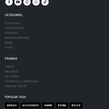
CATEGORÍAS
Accesorios
Adolescentes
Hombres
Makeup & Beauty
Mujer
Packs
PÁGINAS
Tienda
Nosotros
Mi Cuenta
Términos y Condiciones
Soporte Tienda
POPULAR TAGS
ABRIGO
ACCESORIOS
ANIME
BOINA
BOLSO