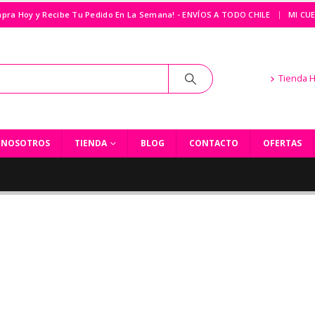
|
pra Hoy y Recibe Tu Pedido En La Semana! - ENVÍOS A TODO CHILE
MI CU
Tienda 
NOSOTROS
TIENDA
BLOG
CONTACTO
OFERTAS