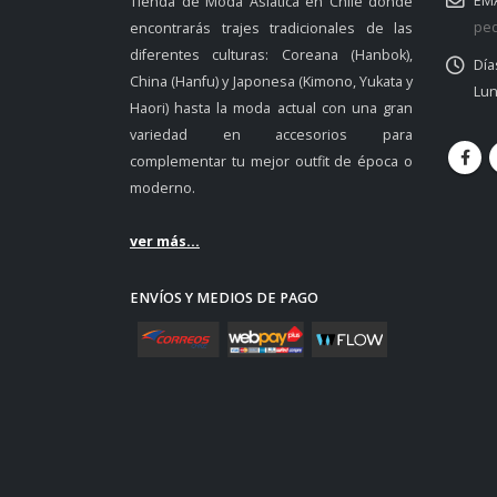
EMA
Tienda de Moda Asiática en Chile donde
ped
encontrarás trajes tradicionales de las
diferentes culturas: Coreana (Hanbok),
Día
China (Hanfu) y Japonesa (Kimono, Yukata y
Lun
Haori) hasta la moda actual con una gran
variedad en accesorios para
complementar tu mejor outfit de época o
moderno.
ver más...
ENVÍOS Y MEDIOS DE PAGO