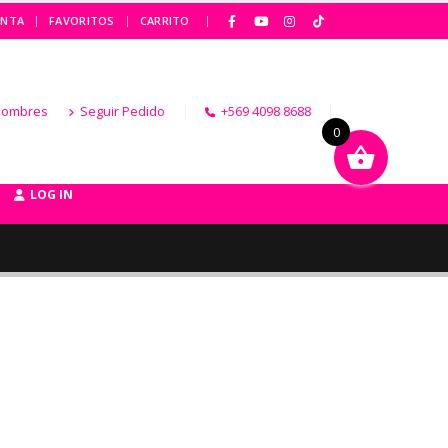
|
ENTA
FAVORITOS
CARRITO
Hombres
Seguir Pedido
+569 4098 8688
0
LOG IN