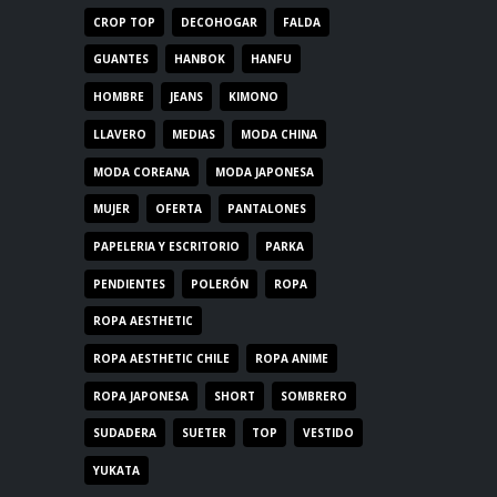
CROP TOP
DECOHOGAR
FALDA
GUANTES
HANBOK
HANFU
HOMBRE
JEANS
KIMONO
LLAVERO
MEDIAS
MODA CHINA
MODA COREANA
MODA JAPONESA
MUJER
OFERTA
PANTALONES
PAPELERIA Y ESCRITORIO
PARKA
PENDIENTES
POLERÓN
ROPA
ROPA AESTHETIC
ROPA AESTHETIC CHILE
ROPA ANIME
ROPA JAPONESA
SHORT
SOMBRERO
SUDADERA
SUETER
TOP
VESTIDO
YUKATA