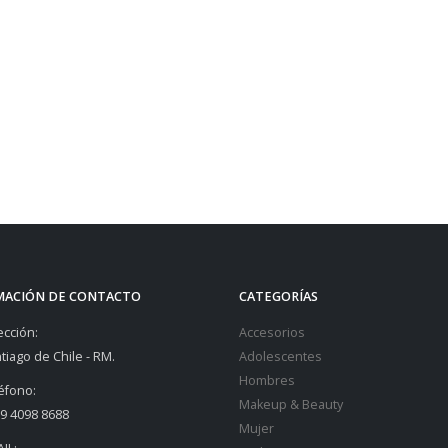
MACIÓN DE CONTACTO
CATEGORÍAS
ección:
Accesorios
tiago de Chile - RM.
Adolescentes
Hombres
éfono:
Makeup & Beauty
9 4098 8688
Mujer