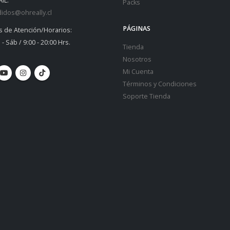
IL:
Packs
idos@ohreally.cl
PÁGINAS
s de Atención/Horarios:
 - Sáb / 9:00 - 20:00 Hrs.
Tienda
Nosotros
Mi Cuenta
Términos y Condiciones
Soporte Tienda