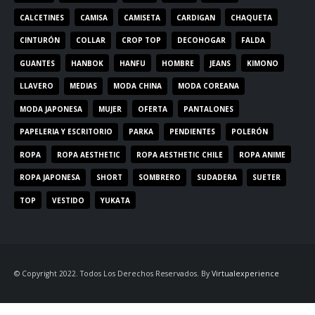
CALCETINES
CAMISA
CAMISETA
CARDIGAN
CHAQUETA
CINTURÓN
COLLAR
CROP TOP
DECOHOGAR
FALDA
GUANTES
HANBOK
HANFU
HOMBRE
JEANS
KIMONO
LLAVERO
MEDIAS
MODA CHINA
MODA COREANA
MODA JAPONESA
MUJER
OFERTA
PANTALONES
PAPELERIA Y ESCRITORIO
PARKA
PENDIENTES
POLERÓN
ROPA
ROPA AESTHETIC
ROPA AESTHETIC CHILE
ROPA ANIME
ROPA JAPONESA
SHORT
SOMBRERO
SUDADERA
SUETER
TOP
VESTIDO
YUKATA
© Copyright 2022. Todos Los Derechos Reservados. By
Virtualexperience