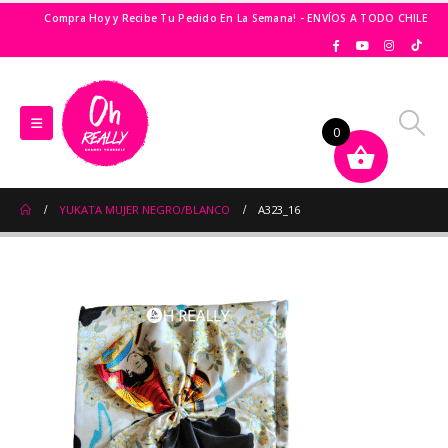
Compra Hoy y Recibe Tu Pedido En La Semana! - ENVÍOS A TODO CHILE
0
YUKATA MUJER NEGRO/BLANCO
A323_16