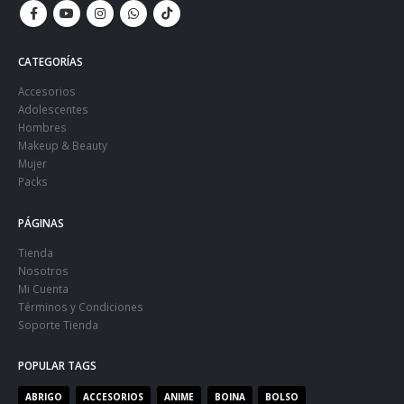
CATEGORÍAS
Accesorios
Adolescentes
Hombres
Makeup & Beauty
Mujer
Packs
PÁGINAS
Tienda
Nosotros
Mi Cuenta
Términos y Condiciones
Soporte Tienda
POPULAR TAGS
ABRIGO
ACCESORIOS
ANIME
BOINA
BOLSO