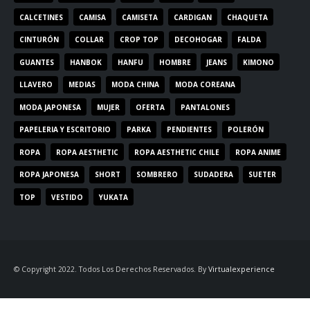
CALCETINES
CAMISA
CAMISETA
CARDIGAN
CHAQUETA
CINTURÓN
COLLAR
CROP TOP
DECOHOGAR
FALDA
GUANTES
HANBOK
HANFU
HOMBRE
JEANS
KIMONO
LLAVERO
MEDIAS
MODA CHINA
MODA COREANA
MODA JAPONESA
MUJER
OFERTA
PANTALONES
PAPELERIA Y ESCRITORIO
PARKA
PENDIENTES
POLERÓN
ROPA
ROPA AESTHETIC
ROPA AESTHETIC CHILE
ROPA ANIME
ROPA JAPONESA
SHORT
SOMBRERO
SUDADERA
SUETER
TOP
VESTIDO
YUKATA
© Copyright 2022. Todos Los Derechos Reservados. By
Virtualexperience