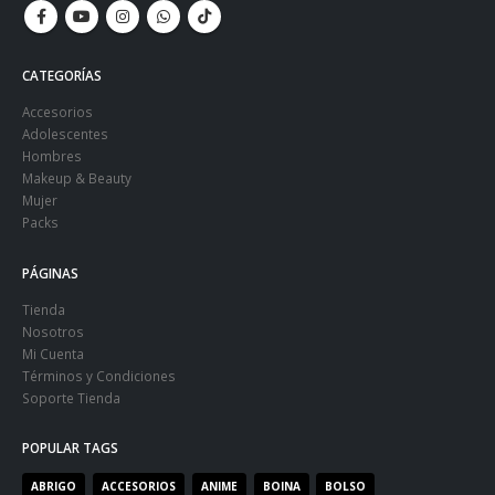
CATEGORÍAS
Accesorios
Adolescentes
Hombres
Makeup & Beauty
Mujer
Packs
PÁGINAS
Tienda
Nosotros
Mi Cuenta
Términos y Condiciones
Soporte Tienda
POPULAR TAGS
ABRIGO
ACCESORIOS
ANIME
BOINA
BOLSO