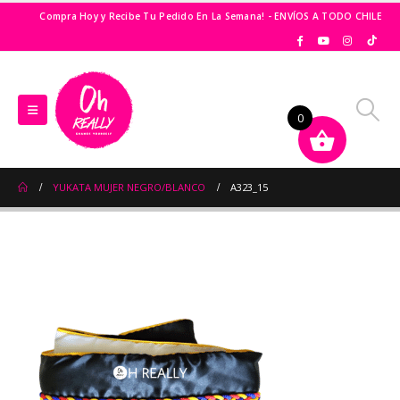
Compra Hoy y Recibe Tu Pedido En La Semana! - ENVÍOS A TODO CHILE
0
YUKATA MUJER NEGRO/BLANCO
A323_15