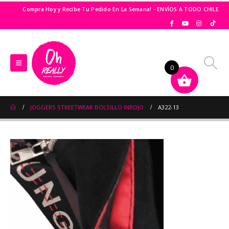
Compra Hoy y Recibe Tu Pedido En La Semana! - ENVÍOS A TODO CHILE
0
JOGGERS STREETWEAR BOLSILLO INROJO
A322-13