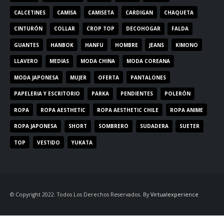
CALCETINES
CAMISA
CAMISETA
CARDIGAN
CHAQUETA
CINTURÓN
COLLAR
CROP TOP
DECOHOGAR
FALDA
GUANTES
HANBOK
HANFU
HOMBRE
JEANS
KIMONO
LLAVERO
MEDIAS
MODA CHINA
MODA COREANA
MODA JAPONESA
MUJER
OFERTA
PANTALONES
PAPELERIA Y ESCRITORIO
PARKA
PENDIENTES
POLERÓN
ROPA
ROPA AESTHETIC
ROPA AESTHETIC CHILE
ROPA ANIME
ROPA JAPONESA
SHORT
SOMBRERO
SUDADERA
SUETER
TOP
VESTIDO
YUKATA
© Copyright 2022. Todos Los Derechos Reservados. By
Virtualexperience