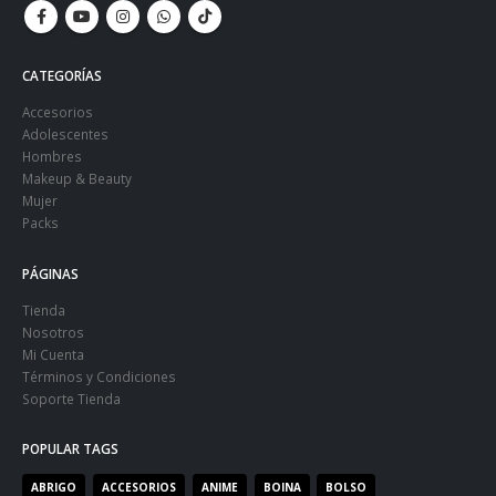
CATEGORÍAS
Accesorios
Adolescentes
Hombres
Makeup & Beauty
Mujer
Packs
PÁGINAS
Tienda
Nosotros
Mi Cuenta
Términos y Condiciones
Soporte Tienda
POPULAR TAGS
ABRIGO
ACCESORIOS
ANIME
BOINA
BOLSO