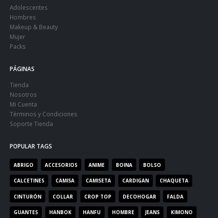
Adolescentes
Hombres
Makeup & Beauty
Mujer
Packs
PÁGINAS
Tienda
Nosotros
Mi Cuenta
Términos y Condiciones
Soporte Tienda
POPULAR TAGS
ABRIGO
ACCESORIOS
ANIME
BOINA
BOLSO
CALCETINES
CAMISA
CAMISETA
CARDIGAN
CHAQUETA
CINTURÓN
COLLAR
CROP TOP
DECOHOGAR
FALDA
GUANTES
HANBOK
HANFU
HOMBRE
JEANS
KIMONO