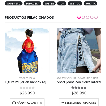
SOMBRERO
SUDADERA
SUETER
TOP
VESTIDO
YUKATA
PRODUCTOS RELACIONADOS
Este producto tiene múltiples variantes. Las opciones se pueden elegir en la página de producto
MODA COREANA
ADOLESCENTES
,
HIP HOP / GRUNGE
,
INDIE KIDS / VINTAGE
Figura mujer en hanbok rojo/azul
Short jeans con cierre lateral
0
out of 5
5.00
out of 5
$
26.990
$
26.990
es. Las opciones se pueden elegir en la página de producto
Este producto tiene múltiples variantes. Las opciones 
AÑADIR AL CARRITO
SELECCIONAR OPCIONES