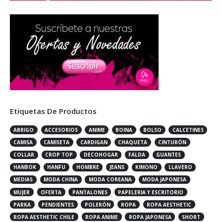
Etiquetas De Productos
ABRIGO
ACCESORIOS
ANIME
BOINA
BOLSO
CALCETINES
CAMISA
CAMISETA
CARDIGAN
CHAQUETA
CINTURÓN
COLLAR
CROP TOP
DECOHOGAR
FALDA
GUANTES
HANBOK
HANFU
HOMBRE
JEANS
KIMONO
LLAVERO
MEDIAS
MODA CHINA
MODA COREANA
MODA JAPONESA
MUJER
OFERTA
PANTALONES
PAPELERIA Y ESCRITORIO
PARKA
PENDIENTES
POLERÓN
ROPA
ROPA AESTHETIC
ROPA AESTHETIC CHILE
ROPA ANIME
ROPA JAPONESA
SHORT