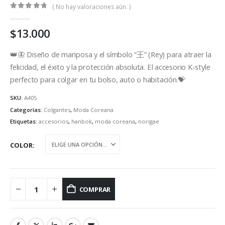
( No hay valoraciones aún. )
0
out of 5
$
13.000
👑🦋 Diseño de mariposa y el símbolo “王” (Rey) para atraer la
felicidad, el éxito y la protección absoluta. El accesorio K-style
perfecto para colgar en tu bolso, auto o habitación.💝
SKU:
A405
Categorías:
Colgantes
,
Moda Coreana
Etiquetas:
accesorios
,
hanbok
,
moda coreana
,
norigae
COLOR
COMPRAR