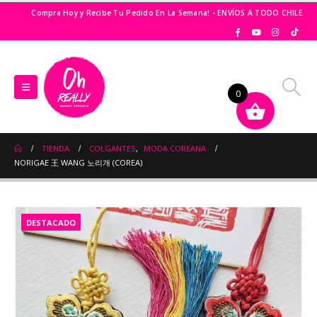
Compra Hoy y Recibe Tu Pedido En La Semana! - ENVÍOS A TODO CHILE
0
TIENDA
COLGANTES
,
MODA COREANA
NORIGAE 王 WANG 노리개 (COREA)
DESTACADO