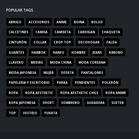
POPULAR TAGS
ABRIGO
ACCESORIOS
ANIME
BOINA
BOLSO
CALCETINES
CAMISA
CAMISETA
CARDIGAN
CHAQUETA
CINTURÓN
COLLAR
CROP TOP
DECOHOGAR
FALDA
GUANTES
HANBOK
HANFU
HOMBRE
JEANS
KIMONO
LLAVERO
MEDIAS
MODA CHINA
MODA COREANA
MODA JAPONESA
MUJER
OFERTA
PANTALONES
PAPELERIA Y ESCRITORIO
PARKA
PENDIENTES
POLERÓN
ROPA
ROPA AESTHETIC
ROPA AESTHETIC CHILE
ROPA ANIME
ROPA JAPONESA
SHORT
SOMBRERO
SUDADERA
SUETER
TOP
VESTIDO
YUKATA