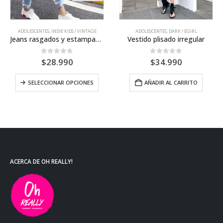
ADOLESCENTES
,
INDIE KIDS / VINTAGE
ADOLESCENTES
,
DARK / EGIRL
Jeans rasgados y estampados
Vestido plisado irregular
0
out of 5
0
out of 5
$
28.990
$
34.990
SELECCIONAR OPCIONES
AÑADIR AL CARRITO
ACERCA DE OH REALLY!