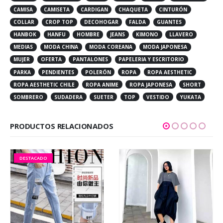
CAMISA
CAMISETA
CARDIGAN
CHAQUETA
CINTURÓN
COLLAR
CROP TOP
DECOHOGAR
FALDA
GUANTES
HANBOK
HANFU
HOMBRE
JEANS
KIMONO
LLAVERO
MEDIAS
MODA CHINA
MODA COREANA
MODA JAPONESA
MUJER
OFERTA
PANTALONES
PAPELERIA Y ESCRITORIO
PARKA
PENDIENTES
POLERÓN
ROPA
ROPA AESTHETIC
ROPA AESTHETIC CHILE
ROPA ANIME
ROPA JAPONESA
SHORT
SOMBRERO
SUDADERA
SUETER
TOP
VESTIDO
YUKATA
PRODUCTOS RELACIONADOS
DESTACADO