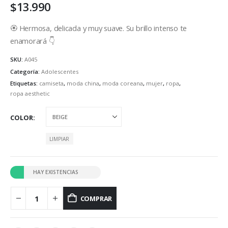
$
13.990
🏵 Hermosa, delicada y muy suave. Su brillo intenso te
enamorará 👇
SKU:
A045
Categoría:
Adolescentes
Etiquetas:
camiseta
,
moda china
,
moda coreana
,
mujer
,
ropa
,
ropa aesthetic
COLOR
LIMPIAR
HAY EXISTENCIAS
COMPRAR