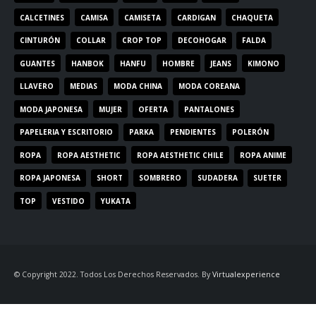
CALCETINES
CAMISA
CAMISETA
CARDIGAN
CHAQUETA
CINTURÓN
COLLAR
CROP TOP
DECOHOGAR
FALDA
GUANTES
HANBOK
HANFU
HOMBRE
JEANS
KIMONO
LLAVERO
MEDIAS
MODA CHINA
MODA COREANA
MODA JAPONESA
MUJER
OFERTA
PANTALONES
PAPELERIA Y ESCRITORIO
PARKA
PENDIENTES
POLERÓN
ROPA
ROPA AESTHETIC
ROPA AESTHETIC CHILE
ROPA ANIME
ROPA JAPONESA
SHORT
SOMBRERO
SUDADERA
SUETER
TOP
VESTIDO
YUKATA
© Copyright 2022. Todos Los Derechos Reservados. By
Virtualexperience