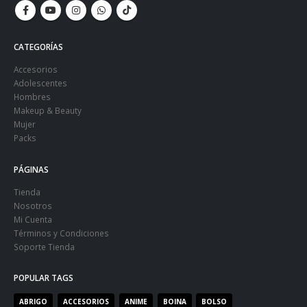
CATEGORÍAS
Accesorios
Adolescentes
Hombres
Makeup & Beauty
Mujer
Packs
PÁGINAS
Tienda
Nosotros
Mi Cuenta
Términos y Condiciones
Soporte Tienda
POPULAR TAGS
ABRIGO
ACCESORIOS
ANIME
BOINA
BOLSO