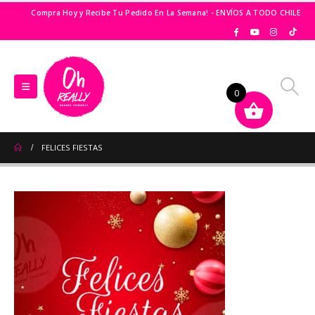
Compra Hoy y Recibe Tu Pedido En La Semana! - ENVÍOS A TODO CHILE
0
FELICES FIESTAS