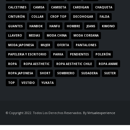
CALCETINES
CAMISA
CAMISETA
CARDIGAN
CHAQUETA
CINTURÓN
COLLAR
CROP TOP
DECOHOGAR
FALDA
GUANTES
HANBOK
HANFU
HOMBRE
JEANS
KIMONO
LLAVERO
MEDIAS
MODA CHINA
MODA COREANA
MODA JAPONESA
MUJER
OFERTA
PANTALONES
PAPELERIA Y ESCRITORIO
PARKA
PENDIENTES
POLERÓN
ROPA
ROPA AESTHETIC
ROPA AESTHETIC CHILE
ROPA ANIME
ROPA JAPONESA
SHORT
SOMBRERO
SUDADERA
SUETER
TOP
VESTIDO
YUKATA
© Copyright 2022. Todos Los Derechos Reservados. By
Virtualexperience