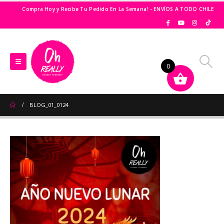
Compra Hoy y Recibe Tu Pedido En La Semana! - ENVÍOS A TODO CHILE
0
BLOG_01_0124