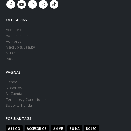
CATEGORÍAS
Accesorios
Adolescentes
Hombres
Makeup & Beauty
Mujer
Packs
PÁGINAS
Tienda
Nosotros
Mi Cuenta
Términos y Condiciones
Soporte Tienda
POPULAR TAGS
ABRIGO
ACCESORIOS
ANIME
BOINA
BOLSO