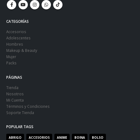
CATEGORÍAS
Accesorios
Adolescentes
Hombres
Makeup & Beauty
Mujer
Packs
PÁGINAS
Tienda
Nosotros
Mi Cuenta
Términos y Condiciones
Soporte Tienda
POPULAR TAGS
ABRIGO
ACCESORIOS
ANIME
BOINA
BOLSO