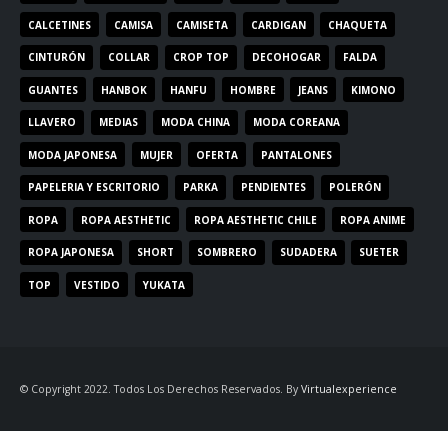
CALCETINES
CAMISA
CAMISETA
CARDIGAN
CHAQUETA
CINTURÓN
COLLAR
CROP TOP
DECOHOGAR
FALDA
GUANTES
HANBOK
HANFU
HOMBRE
JEANS
KIMONO
LLAVERO
MEDIAS
MODA CHINA
MODA COREANA
MODA JAPONESA
MUJER
OFERTA
PANTALONES
PAPELERIA Y ESCRITORIO
PARKA
PENDIENTES
POLERÓN
ROPA
ROPA AESTHETIC
ROPA AESTHETIC CHILE
ROPA ANIME
ROPA JAPONESA
SHORT
SOMBRERO
SUDADERA
SUETER
TOP
VESTIDO
YUKATA
© Copyright 2022. Todos Los Derechos Reservados. By
Virtualexperience