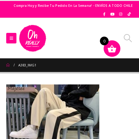
Compra Hoy y Recibe Tu Pedido En La Semana! - ENVÍOS A TODO CHILE
0
A383_IMG1