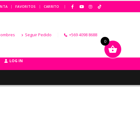
|
ENTA
FAVORITOS
CARRITO
Hombres
Seguir Pedido
+569 4098 8688
0
LOG IN