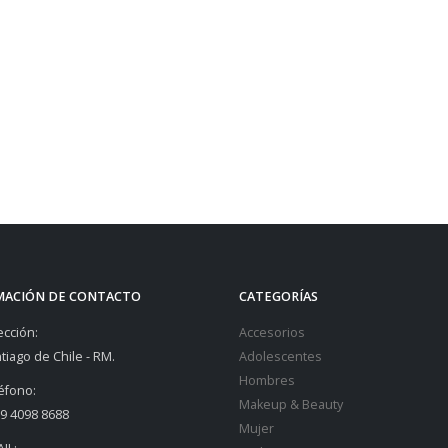
MACIÓN DE CONTACTO
CATEGORÍAS
ección:
Accesorios
tiago de Chile - RM.
Adolescentes
Hombres
éfono:
Makeup & Beauty
9 4098 8688
Mujer