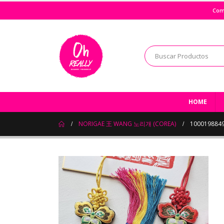
Com
HOME
NORIGAE 王 WANG 노리개 (COREA)
100019884