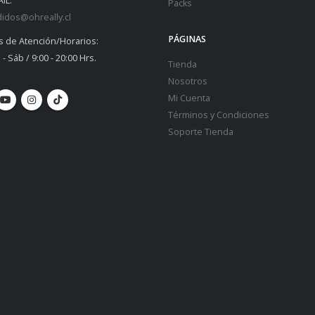
IL:
Packs
idos@ohreally.cl
PÁGINAS
s de Atención/Horarios:
 - Sáb / 9:00 - 20:00 Hrs.
Tienda
Nosotros
Mi Cuenta
Términos y Condiciones
Soporte Tienda