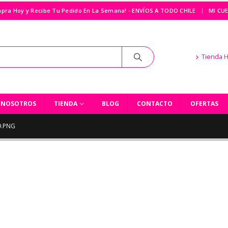
|
pra Hoy y Recibe Tu Pedido En La Semana! - ENVÍOS A TODO CHILE
MI CU
Tienda 
NOSOTROS
TIENDA
BLOG
CONTACTO
OFERTAS
9.PNG