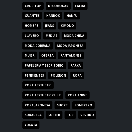
CROP TOP
DECOHOGAR
FALDA
GUANTES
HANBOK
HANFU
HOMBRE
JEANS
KIMONO
LLAVERO
MEDIAS
MODA CHINA
MODA COREANA
MODA JAPONESA
MUJER
OFERTA
PANTALONES
PAPELERIA Y ESCRITORIO
PARKA
PENDIENTES
POLERÓN
ROPA
ROPA AESTHETIC
ROPA AESTHETIC CHILE
ROPA ANIME
ROPA JAPONESA
SHORT
SOMBRERO
SUDADERA
SUETER
TOP
VESTIDO
YUKATA