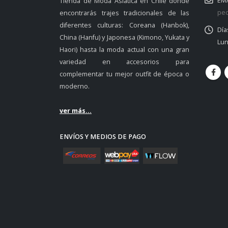
EMA
Tienda de Moda Asiática en Chile donde
ped
encontrarás trajes tradicionales de las
diferentes culturas: Coreana (Hanbok),
Día
China (Hanfu) y Japonesa (Kimono, Yukata y
Lun
Haori) hasta la moda actual con una gran
variedad en accesorios para
complementar tu mejor outfit de época o
moderno.
ver más...
ENVÍOS Y MEDIOS DE PAGO