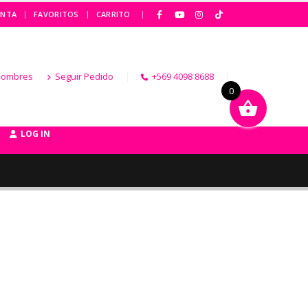
|
ENTA
FAVORITOS
CARRITO
Hombres
Seguir Pedido
+569 4098 8688
0
LOG IN