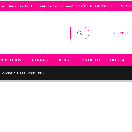
|
pra Hoy y Recibe Tu Pedido En La Semana! - ENVÍOS A TODO CHILE
MI CU
Tienda 
NOSOTROS
TIENDA
BLOG
CONTACTO
OFERTAS
2026/06/1000198861.PNG