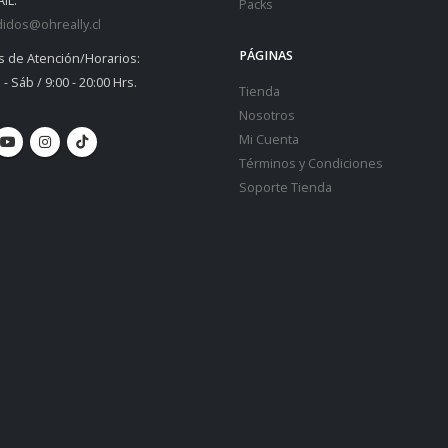
IL:
Packs
idos@ohreally.cl
PÁGINAS
s de Atención/Horarios:
 - Sáb / 9:00 - 20:00 Hrs.
Tienda
Nosotros
Mi Cuenta
Términos y Condiciones
Soporte Tienda