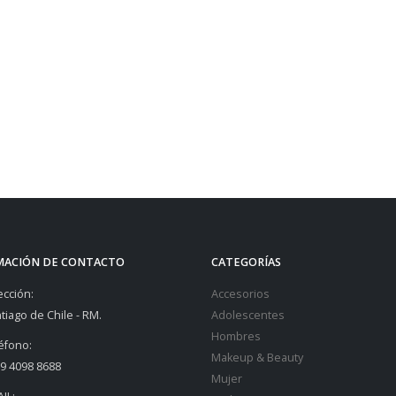
MACIÓN DE CONTACTO
CATEGORÍAS
ección:
Accesorios
tiago de Chile - RM.
Adolescentes
Hombres
éfono:
Makeup & Beauty
9 4098 8688
Mujer