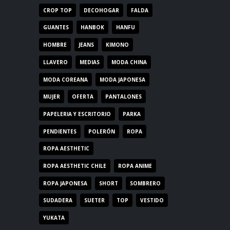
CROP TOP
DECOHOGAR
FALDA
GUANTES
HANBOK
HANFU
HOMBRE
JEANS
KIMONO
LLAVERO
MEDIAS
MODA CHINA
MODA COREANA
MODA JAPONESA
MUJER
OFERTA
PANTALONES
PAPELERIA Y ESCRITORIO
PARKA
PENDIENTES
POLERÓN
ROPA
ROPA AESTHETIC
ROPA AESTHETIC CHILE
ROPA ANIME
ROPA JAPONESA
SHORT
SOMBRERO
SUDADERA
SUETER
TOP
VESTIDO
YUKATA