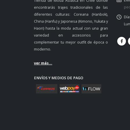
EMA
Tienda de Moda Asiática en Chile donde
ped
encontrarás trajes tradicionales de las
diferentes culturas: Coreana (Hanbok),
Día
China (Hanfu) y Japonesa (Kimono, Yukata y
Lun
Haori) hasta la moda actual con una gran
variedad en accesorios para
complementar tu mejor outfit de época o
moderno.
ver más...
ENVÍOS Y MEDIOS DE PAGO