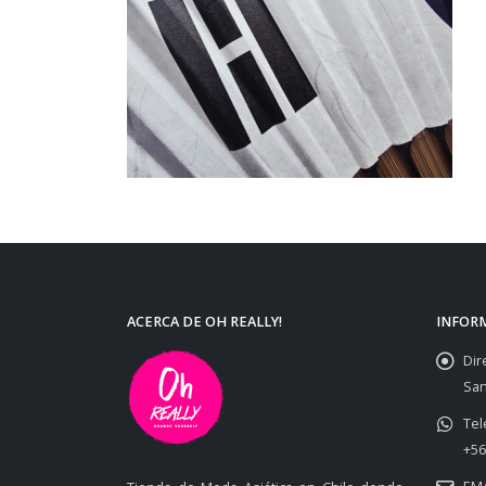
ACERCA DE OH REALLY!
INFOR
Dir
San
Tel
+56