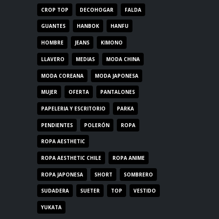
CROP TOP
DECOHOGAR
FALDA
GUANTES
HANBOK
HANFU
HOMBRE
JEANS
KIMONO
LLAVERO
MEDIAS
MODA CHINA
MODA COREANA
MODA JAPONESA
MUJER
OFERTA
PANTALONES
PAPELERIA Y ESCRITORIO
PARKA
PENDIENTES
POLERÓN
ROPA
ROPA AESTHETIC
ROPA AESTHETIC CHILE
ROPA ANIME
ROPA JAPONESA
SHORT
SOMBRERO
SUDADERA
SUETER
TOP
VESTIDO
YUKATA