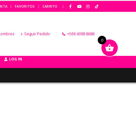
|
ENTA
FAVORITOS
CARRITO
Hombres
Seguir Pedido
+569 4098 8688
0
LOG IN