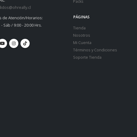
IL:
Packs
idos@ohreally.cl
PÁGINAS
s de Atención/Horarios:
 - Sáb / 9:00 - 20:00 Hrs.
Tienda
Nosotros
Mi Cuenta
Términos y Condiciones
Soporte Tienda