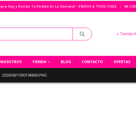
|
pra Hoy y Recibe Tu Pedido En La Semana! - ENVÍOS A TODO CHILE
MI CU
Tienda 
NOSOTROS
TIENDA
BLOG
CONTACTO
OFERTAS
2026/06/1000198860.PNG