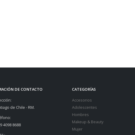
MACIÓN DE CONTACTO
CATEGORÍAS
ección:
Accesorios
tiago de Chile - RM.
Adolescentes
Hombres
éfono:
Makeup & Beauty
9 4098 8688
Mujer