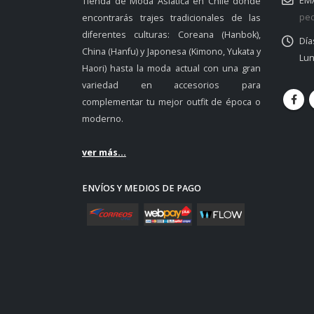
EMA
Tienda de Moda Asiática en Chile donde
ped
encontrarás trajes tradicionales de las
diferentes culturas: Coreana (Hanbok),
Día
China (Hanfu) y Japonesa (Kimono, Yukata y
Lun
Haori) hasta la moda actual con una gran
variedad en accesorios para
complementar tu mejor outfit de época o
moderno.
ver más...
ENVÍOS Y MEDIOS DE PAGO