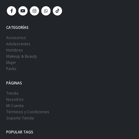
CATEGORÍAS
Accesorios
Adolescentes
Hombres
Makeup & Beauty
Mujer
Packs
PÁGINAS
Tienda
Nosotros
Mi Cuenta
Términos y Condiciones
Soporte Tienda
POPULAR TAGS