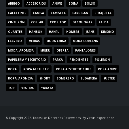
ABRIGO
ACCESORIOS
ANIME
BOINA
BOLSO
CALCETINES
CAMISA
CAMISETA
CARDIGAN
CHAQUETA
CINTURÓN
COLLAR
CROP TOP
DECOHOGAR
FALDA
GUANTES
HANBOK
HANFU
HOMBRE
JEANS
KIMONO
LLAVERO
MEDIAS
MODA CHINA
MODA COREANA
MODA JAPONESA
MUJER
OFERTA
PANTALONES
PAPELERIA Y ESCRITORIO
PARKA
PENDIENTES
POLERÓN
ROPA
ROPA AESTHETIC
ROPA AESTHETIC CHILE
ROPA ANIME
ROPA JAPONESA
SHORT
SOMBRERO
SUDADERA
SUETER
TOP
VESTIDO
YUKATA
© Copyright 2022. Todos Los Derechos Reservados. By
Virtualexperience