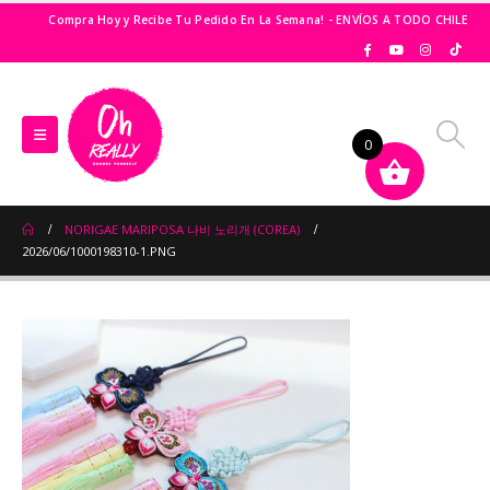
Compra Hoy y Recibe Tu Pedido En La Semana! - ENVÍOS A TODO CHILE
0
NORIGAE MARIPOSA 나비 노리개 (COREA)
2026/06/1000198310-1.PNG