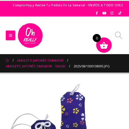
Compra Hoy y Recibe Tu Pedido En La Semana! - ENVÍOS A TODO CHILE
0
AMULETO JAPONÉS OMAMORI
AMULETO JAPONÉS OMAMORI - SALUD
2025/08/1000108005.JPG