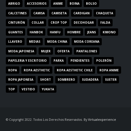
ABRIGO
ACCESORIOS
ANIME
BOINA
BOLSO
CALCETINES
CAMISA
CAMISETA
CARDIGAN
CHAQUETA
CINTURÓN
COLLAR
CROP TOP
DECOHOGAR
FALDA
GUANTES
HANBOK
HANFU
HOMBRE
JEANS
KIMONO
LLAVERO
MEDIAS
MODA CHINA
MODA COREANA
MODA JAPONESA
MUJER
OFERTA
PANTALONES
PAPELERIA Y ESCRITORIO
PARKA
PENDIENTES
POLERÓN
ROPA
ROPA AESTHETIC
ROPA AESTHETIC CHILE
ROPA ANIME
ROPA JAPONESA
SHORT
SOMBRERO
SUDADERA
SUETER
TOP
VESTIDO
YUKATA
© Copyright 2022. Todos Los Derechos Reservados. By
Virtualexperience