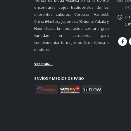
EMA
Tienda de Moda Asiática en Chile donde
ped
encontrarás trajes tradicionales de las
diferentes culturas: Coreana (Hanbok),
Día
China (Hanfu) y Japonesa (Kimono, Yukata y
Lun
Haori) hasta la moda actual con una gran
variedad en accesorios para
complementar tu mejor outfit de época o
moderno.
ver más...
ENVÍOS Y MEDIOS DE PAGO