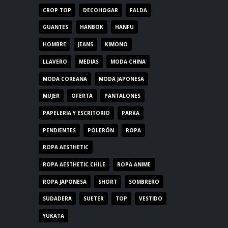
CROP TOP
DECOHOGAR
FALDA
GUANTES
HANBOK
HANFU
HOMBRE
JEANS
KIMONO
LLAVERO
MEDIAS
MODA CHINA
MODA COREANA
MODA JAPONESA
MUJER
OFERTA
PANTALONES
PAPELERIA Y ESCRITORIO
PARKA
PENDIENTES
POLERÓN
ROPA
ROPA AESTHETIC
ROPA AESTHETIC CHILE
ROPA ANIME
ROPA JAPONESA
SHORT
SOMBRERO
SUDADERA
SUETER
TOP
VESTIDO
YUKATA