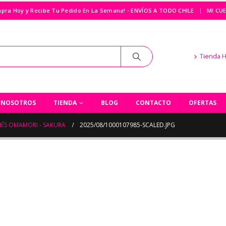
|
pra Hoy y Recibe Tu Pedido En La Semana! - ENVÍOS A TODO CHILE
MI CU
Tienda 
NOSOTROS
TIENDA
BLOG
CONTACTO
OFERTAS
ÉS OMAMORI - SAKURA
2025/08/1000107985-SCALED.JPG