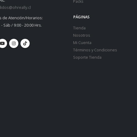
IL:
Packs
idos@ohreally.cl
PÁGINAS
s de Atención/Horarios:
 - Sáb / 9:00 - 20:00 Hrs.
Tienda
Nosotros
Mi Cuenta
Términos y Condiciones
Soporte Tienda