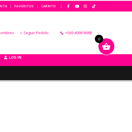
|
ENTA
FAVORITOS
CARRITO
Hombres
Seguir Pedido
+569 4098 8688
0
LOG IN