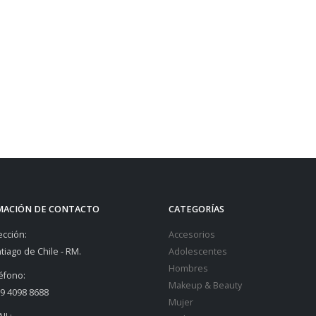
MACIÓN DE CONTACTO
CATEGORÍAS
ección:
Accesorios
tiago de Chile - RM.
Adolescentes
Hombres
éfono:
Makeup & Beauty
9 4098 8688
Mujer