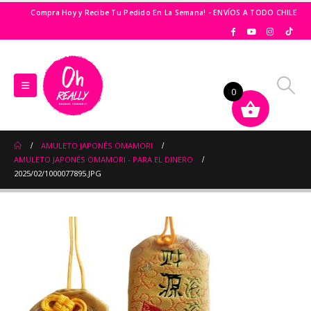
Compra Hoy y Recibe Tu Pedido En La Semana! - ENVÍOS A TODO CHILE
0
AMULETO JAPONÉS OMAMORI
AMULETO JAPONÉS OMAMORI - PARA EL DINERO
2025/02/1000077895.JPG