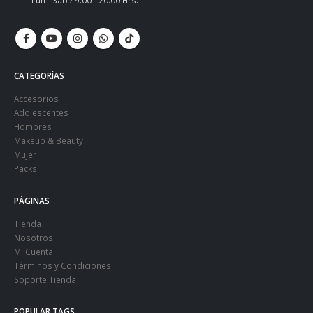
Lun - Sáb / 9:00 - 20:00 Hrs.
CATEGORÍAS
Accesorios
Adolescentes
Hombres
Makeup & Beauty
Mujer
Packs
PÁGINAS
Tienda
Nosotros
Mi Cuenta
Términos y Condiciones
Soporte Tienda
POPULAR TAGS