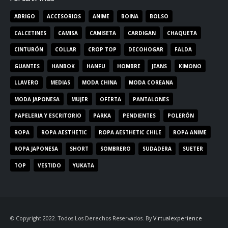
ABRIGO
ACCESORIOS
ANIME
BOINA
BOLSO
CALCETINES
CAMISA
CAMISETA
CARDIGAN
CHAQUETA
CINTURÓN
COLLAR
CROP TOP
DECOHOGAR
FALDA
GUANTES
HANBOK
HANFU
HOMBRE
JEANS
KIMONO
LLAVERO
MEDIAS
MODA CHINA
MODA COREANA
MODA JAPONESA
MUJER
OFERTA
PANTALONES
PAPELERIA Y ESCRITORIO
PARKA
PENDIENTES
POLERÓN
ROPA
ROPA AESTHETIC
ROPA AESTHETIC CHILE
ROPA ANIME
ROPA JAPONESA
SHORT
SOMBRERO
SUDADERA
SUETER
TOP
VESTIDO
YUKATA
© Copyright 2022. Todos Los Derechos Reservados. By
Virtualexperience