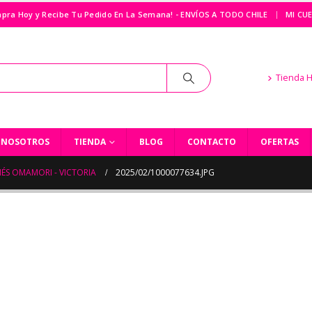
|
pra Hoy y Recibe Tu Pedido En La Semana! - ENVÍOS A TODO CHILE
MI CU
Tienda 
NOSOTROS
TIENDA
BLOG
CONTACTO
OFERTAS
ÉS OMAMORI - VICTORIA
2025/02/1000077634.JPG