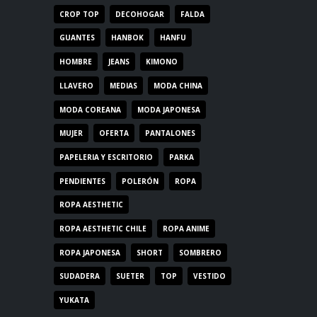
CROP TOP
DECOHOGAR
FALDA
GUANTES
HANBOK
HANFU
HOMBRE
JEANS
KIMONO
LLAVERO
MEDIAS
MODA CHINA
MODA COREANA
MODA JAPONESA
MUJER
OFERTA
PANTALONES
PAPELERIA Y ESCRITORIO
PARKA
PENDIENTES
POLERÓN
ROPA
ROPA AESTHETIC
ROPA AESTHETIC CHILE
ROPA ANIME
ROPA JAPONESA
SHORT
SOMBRERO
SUDADERA
SUETER
TOP
VESTIDO
YUKATA