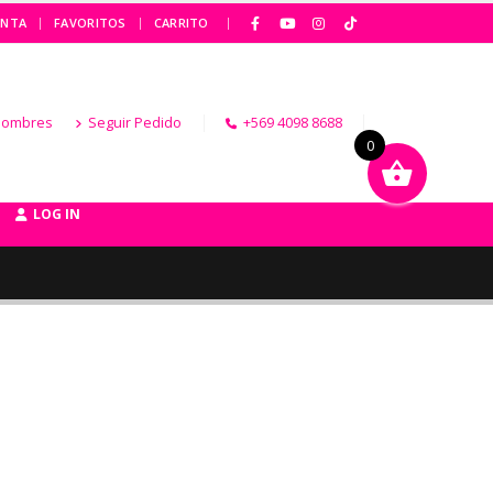
|
ENTA
FAVORITOS
CARRITO
Hombres
Seguir Pedido
+569 4098 8688
0
LOG IN