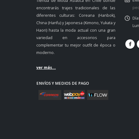
EMA
Tienda de Moda Asiática en Chile donde
ped
encontrarás trajes tradicionales de las
diferentes culturas: Coreana (Hanbok),
Día
China (Hanfu) y Japonesa (Kimono, Yukata y
Lun
Haori) hasta la moda actual con una gran
variedad en accesorios para
complementar tu mejor outfit de época o
moderno.
ver más...
ENVÍOS Y MEDIOS DE PAGO