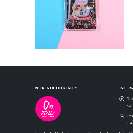
ACERCA DE OH REALLY!
INFOR
Dir
San
Tel
+56