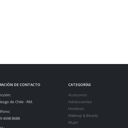
MACIÓN DE CONTACTO
CATEGORÍAS
ección:
Accesorios
tiago de Chile - RM.
Adolescentes
Hombres
éfono:
Makeup & Beauty
9 4098 8688
Mujer