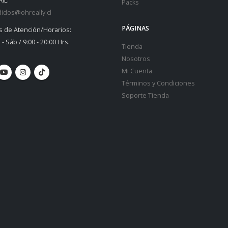
IL:
Packs
idos@ohreally.cl
PÁGINAS
s de Atención/Horarios:
 - Sáb / 9:00 - 20:00 Hrs.
Tienda
Nosotros
Mi Cuenta
Términos y Condiciones
Soporte Tienda