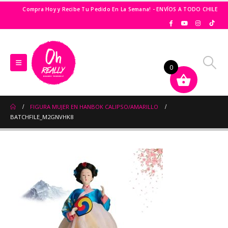
Compra Hoy y Recibe Tu Pedido En La Semana! - ENVÍOS A TODO CHILE
0
FIGURA MUJER EN HANBOK CALIPSO/AMARILLO
BATCHFILE_M2GNVHK8