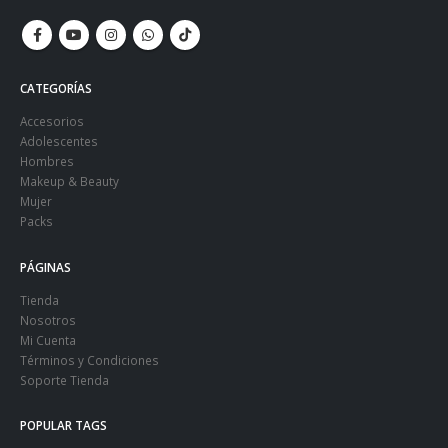
CATEGORÍAS
Accesorios
Adolescentes
Hombres
Makeup & Beauty
Mujer
Packs
PÁGINAS
Tienda
Nosotros
Mi Cuenta
Términos y Condiciones
Soporte Tienda
POPULAR TAGS