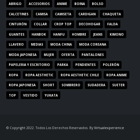
ABRIGO
ACCESORIOS
ANIME
BOINA
BOLSO
CALCETINES
CAMISA
CAMISETA
CARDIGAN
CHAQUETA
CINTURÓN
COLLAR
CROP TOP
DECOHOGAR
FALDA
GUANTES
HANBOK
HANFU
HOMBRE
JEANS
KIMONO
LLAVERO
MEDIAS
MODA CHINA
MODA COREANA
MODA JAPONESA
MUJER
OFERTA
PANTALONES
PAPELERIA Y ESCRITORIO
PARKA
PENDIENTES
POLERÓN
ROPA
ROPA AESTHETIC
ROPA AESTHETIC CHILE
ROPA ANIME
ROPA JAPONESA
SHORT
SOMBRERO
SUDADERA
SUETER
TOP
VESTIDO
YUKATA
© Copyright 2022. Todos Los Derechos Reservados. By
Virtualexperience