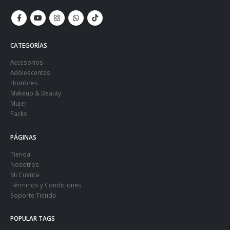
CATEGORÍAS
Accesorios
Adolescentes
Hombres
Makeup & Beauty
Mujer
Packs
PÁGINAS
Tienda
Nosotros
Mi Cuenta
Términos y Condiciones
Soporte Tienda
POPULAR TAGS