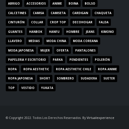
ABRIGO
ACCESORIOS
ANIME
BOINA
BOLSO
CALCETINES
CAMISA
CAMISETA
CARDIGAN
CHAQUETA
CINTURÓN
COLLAR
CROP TOP
DECOHOGAR
FALDA
GUANTES
HANBOK
HANFU
HOMBRE
JEANS
KIMONO
LLAVERO
MEDIAS
MODA CHINA
MODA COREANA
MODA JAPONESA
MUJER
OFERTA
PANTALONES
PAPELERIA Y ESCRITORIO
PARKA
PENDIENTES
POLERÓN
ROPA
ROPA AESTHETIC
ROPA AESTHETIC CHILE
ROPA ANIME
ROPA JAPONESA
SHORT
SOMBRERO
SUDADERA
SUETER
TOP
VESTIDO
YUKATA
© Copyright 2022. Todos Los Derechos Reservados. By
Virtualexperience