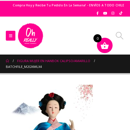
Compra Hoy y Recibe Tu Pedido En La Semana! - ENVÍOS A TODO CHILE
0
FIGURA MUJER EN HANBOK CALIPSO/AMARILLO
BATCHFILE_M2GNWLX4