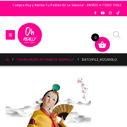
Compra Hoy y Recibe Tu Pedido En La Semana! - ENVÍOS A TODO CHILE
0
FIGURA MUJER EN HANBOK AMARILLO
BATCHFILE_M2GNX0LQ