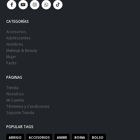
CATEGORÍAS
Accesorios
Adolescentes
Hombres
Makeup & Beauty
Mujer
Packs
PÁGINAS
Tienda
Nosotros
Mi Cuenta
Términos y Condiciones
Soporte Tienda
POPULAR TAGS
ABRIGO
ACCESORIOS
ANIME
BOINA
BOLSO