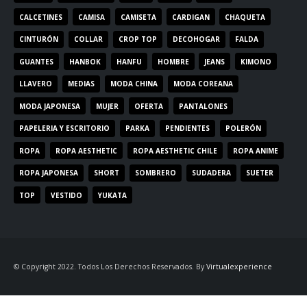
CALCETINES
CAMISA
CAMISETA
CARDIGAN
CHAQUETA
CINTURÓN
COLLAR
CROP TOP
DECOHOGAR
FALDA
GUANTES
HANBOK
HANFU
HOMBRE
JEANS
KIMONO
LLAVERO
MEDIAS
MODA CHINA
MODA COREANA
MODA JAPONESA
MUJER
OFERTA
PANTALONES
PAPELERIA Y ESCRITORIO
PARKA
PENDIENTES
POLERÓN
ROPA
ROPA AESTHETIC
ROPA AESTHETIC CHILE
ROPA ANIME
ROPA JAPONESA
SHORT
SOMBRERO
SUDADERA
SUETER
TOP
VESTIDO
YUKATA
© Copyright 2022. Todos Los Derechos Reservados. By
Virtualexperience