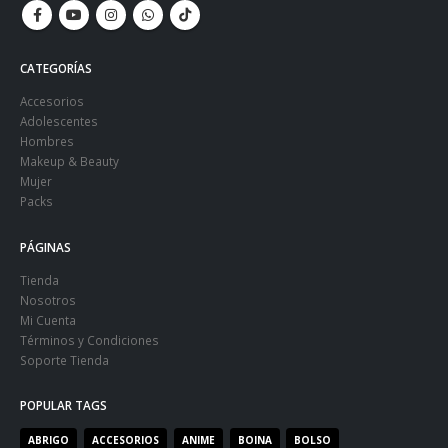
CATEGORÍAS
Accesorios
Adolescentes
Hombres
Makeup & Beauty
Mujer
Packs
PÁGINAS
Tienda
Nosotros
Mi Cuenta
Términos y Condiciones
Soporte Tienda
POPULAR TAGS
ABRIGO
ACCESORIOS
ANIME
BOINA
BOLSO