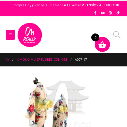
Compra Hoy y Recibe Tu Pedido En La Semana! - ENVÍOS A TODO CHILE
0
KIMONO MUJER FLORES CON OBI
A007_17