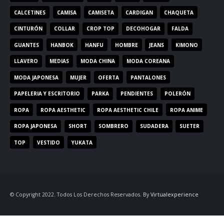
CALCETINES
CAMISA
CAMISETA
CARDIGAN
CHAQUETA
CINTURÓN
COLLAR
CROP TOP
DECOHOGAR
FALDA
GUANTES
HANBOK
HANFU
HOMBRE
JEANS
KIMONO
LLAVERO
MEDIAS
MODA CHINA
MODA COREANA
MODA JAPONESA
MUJER
OFERTA
PANTALONES
PAPELERIA Y ESCRITORIO
PARKA
PENDIENTES
POLERÓN
ROPA
ROPA AESTHETIC
ROPA AESTHETIC CHILE
ROPA ANIME
ROPA JAPONESA
SHORT
SOMBRERO
SUDADERA
SUETER
TOP
VESTIDO
YUKATA
© Copyright 2022. Todos Los Derechos Reservados. By
Virtualexperience