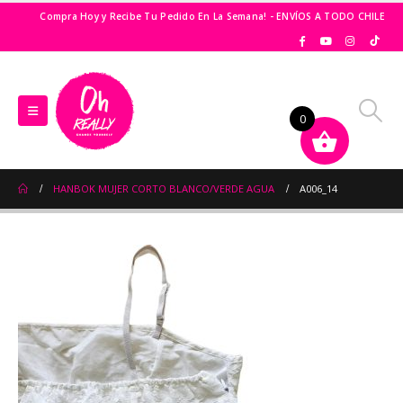
Compra Hoy y Recibe Tu Pedido En La Semana! - ENVÍOS A TODO CHILE
0
HANBOK MUJER CORTO BLANCO/VERDE AGUA
A006_14