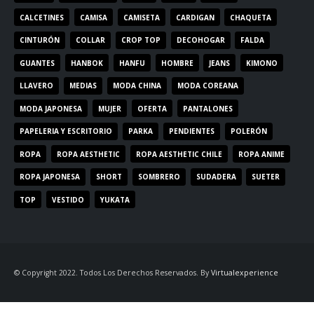
CALCETINES
CAMISA
CAMISETA
CARDIGAN
CHAQUETA
CINTURÓN
COLLAR
CROP TOP
DECOHOGAR
FALDA
GUANTES
HANBOK
HANFU
HOMBRE
JEANS
KIMONO
LLAVERO
MEDIAS
MODA CHINA
MODA COREANA
MODA JAPONESA
MUJER
OFERTA
PANTALONES
PAPELERIA Y ESCRITORIO
PARKA
PENDIENTES
POLERÓN
ROPA
ROPA AESTHETIC
ROPA AESTHETIC CHILE
ROPA ANIME
ROPA JAPONESA
SHORT
SOMBRERO
SUDADERA
SUETER
TOP
VESTIDO
YUKATA
© Copyright 2022. Todos Los Derechos Reservados. By
Virtualexperience