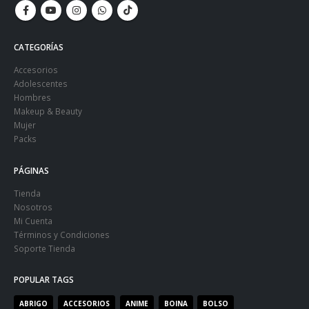
CATEGORÍAS
Accesorios
Adolescentes
Hombres
Makeup & Beauty
Mujer
Packs
PÁGINAS
Tienda
Nosotros
Mi Cuenta
Términos y Condiciones
Soporte Tienda
POPULAR TAGS
ABRIGO
ACCESORIOS
ANIME
BOINA
BOLSO