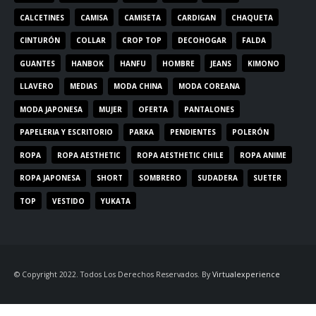
CALCETINES
CAMISA
CAMISETA
CARDIGAN
CHAQUETA
CINTURÓN
COLLAR
CROP TOP
DECOHOGAR
FALDA
GUANTES
HANBOK
HANFU
HOMBRE
JEANS
KIMONO
LLAVERO
MEDIAS
MODA CHINA
MODA COREANA
MODA JAPONESA
MUJER
OFERTA
PANTALONES
PAPELERIA Y ESCRITORIO
PARKA
PENDIENTES
POLERÓN
ROPA
ROPA AESTHETIC
ROPA AESTHETIC CHILE
ROPA ANIME
ROPA JAPONESA
SHORT
SOMBRERO
SUDADERA
SUETER
TOP
VESTIDO
YUKATA
© Copyright 2022. Todos Los Derechos Reservados. By
Virtualexperience