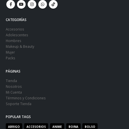
CATEGORÍAS
Accesorios
Adolescentes
Hombres
Makeup & Beauty
Mujer
Packs
PÁGINAS
Tienda
Nosotros
Mi Cuenta
Términos y Condiciones
Soporte Tienda
POPULAR TAGS
ABRIGO
ACCESORIOS
ANIME
BOINA
BOLSO