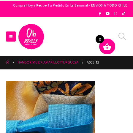
Compra Hoy y Recibe Tu Pedido En La Semana! - ENVÍOS A TODO CHILE
0
HANBOK MUJER AMARILLO/TURQUESA
A005_13