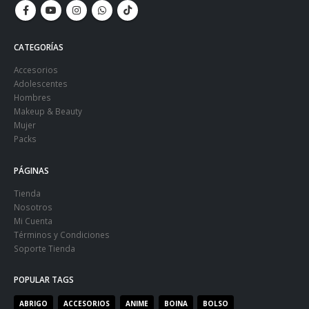
CATEGORÍAS
Accesorios
Adolescentes
Hombres
Makeup & Beauty
Mujer
Packs
PÁGINAS
Tienda
Nosotros
Mi Cuenta
Términos y Condiciones
Soporte Tienda
POPULAR TAGS
ABRIGO
ACCESORIOS
ANIME
BOINA
BOLSO