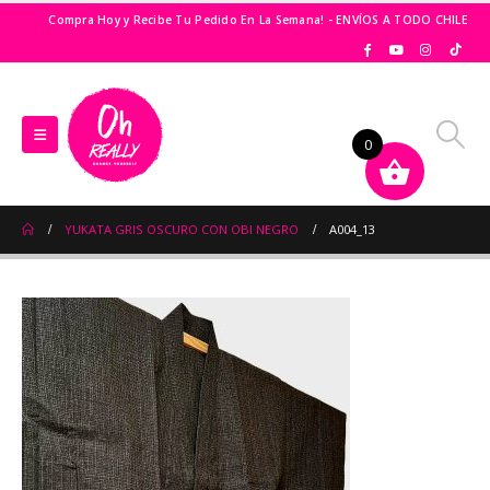
Compra Hoy y Recibe Tu Pedido En La Semana! - ENVÍOS A TODO CHILE
0
YUKATA GRIS OSCURO CON OBI NEGRO
A004_13