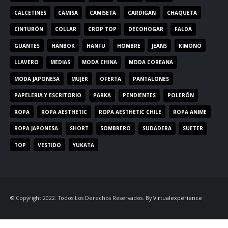
CALCETINES
CAMISA
CAMISETA
CARDIGAN
CHAQUETA
CINTURÓN
COLLAR
CROP TOP
DECOHOGAR
FALDA
GUANTES
HANBOK
HANFU
HOMBRE
JEANS
KIMONO
LLAVERO
MEDIAS
MODA CHINA
MODA COREANA
MODA JAPONESA
MUJER
OFERTA
PANTALONES
PAPELERIA Y ESCRITORIO
PARKA
PENDIENTES
POLERÓN
ROPA
ROPA AESTHETIC
ROPA AESTHETIC CHILE
ROPA ANIME
ROPA JAPONESA
SHORT
SOMBRERO
SUDADERA
SUETER
TOP
VESTIDO
YUKATA
© Copyright 2022. Todos Los Derechos Reservados. By
Virtualexperience