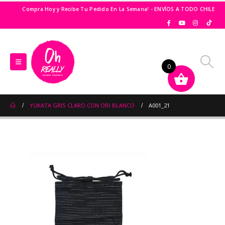
Compra Hoy y Recibe Tu Pedido En La Semana! - ENVÍOS A TODO CHILE
0
YUKATA GRIS CLARO CON OBI BLANCO
A001_21