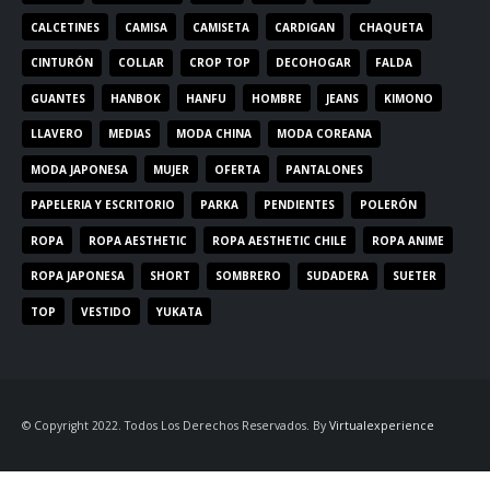
CALCETINES
CAMISA
CAMISETA
CARDIGAN
CHAQUETA
CINTURÓN
COLLAR
CROP TOP
DECOHOGAR
FALDA
GUANTES
HANBOK
HANFU
HOMBRE
JEANS
KIMONO
LLAVERO
MEDIAS
MODA CHINA
MODA COREANA
MODA JAPONESA
MUJER
OFERTA
PANTALONES
PAPELERIA Y ESCRITORIO
PARKA
PENDIENTES
POLERÓN
ROPA
ROPA AESTHETIC
ROPA AESTHETIC CHILE
ROPA ANIME
ROPA JAPONESA
SHORT
SOMBRERO
SUDADERA
SUETER
TOP
VESTIDO
YUKATA
© Copyright 2022. Todos Los Derechos Reservados. By
Virtualexperience