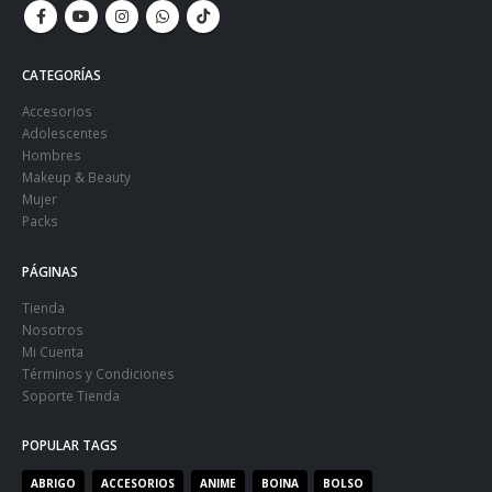
CATEGORÍAS
Accesorios
Adolescentes
Hombres
Makeup & Beauty
Mujer
Packs
PÁGINAS
Tienda
Nosotros
Mi Cuenta
Términos y Condiciones
Soporte Tienda
POPULAR TAGS
ABRIGO
ACCESORIOS
ANIME
BOINA
BOLSO