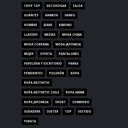
CROP TOP
DECOHOGAR
FALDA
GUANTES
HANBOK
HANFU
HOMBRE
JEANS
KIMONO
LLAVERO
MEDIAS
MODA CHINA
MODA COREANA
MODA JAPONESA
MUJER
OFERTA
PANTALONES
PAPELERIA Y ESCRITORIO
PARKA
PENDIENTES
POLERÓN
ROPA
ROPA AESTHETIC
ROPA AESTHETIC CHILE
ROPA ANIME
ROPA JAPONESA
SHORT
SOMBRERO
SUDADERA
SUETER
TOP
VESTIDO
YUKATA