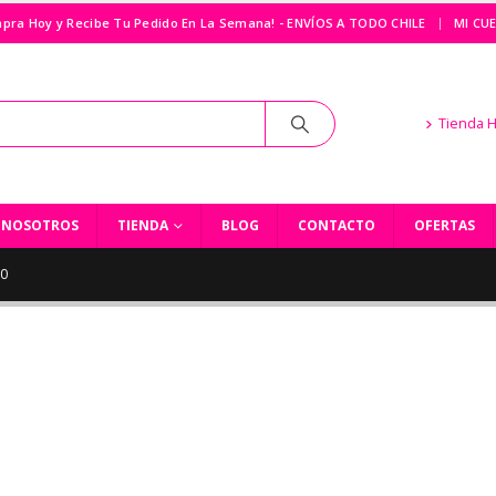
|
pra Hoy y Recibe Tu Pedido En La Semana! - ENVÍOS A TODO CHILE
MI CU
Tienda 
NOSOTROS
TIENDA
BLOG
CONTACTO
OFERTAS
20