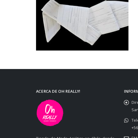
ACERCA DE OH REALLY!
INFOR
Dir
San
Tel
+56