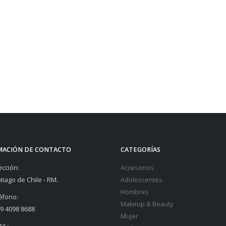
MACIÓN DE CONTACTO
CATEGORÍAS
ección:
Accesorios
tiago de Chile - RM.
Adolescentes
Hombres
éfono:
Makeup & Beauty
9 4098 8688
Mujer