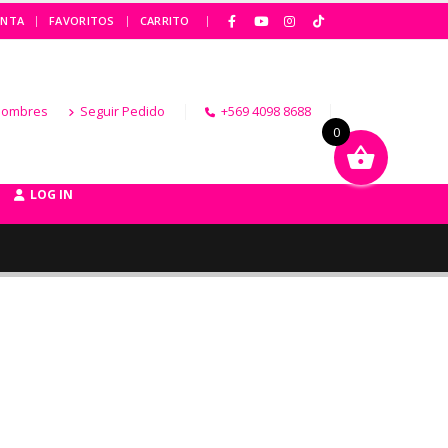
|
ENTA
FAVORITOS
CARRITO
Hombres
Seguir Pedido
+569 4098 8688
0
LOG IN