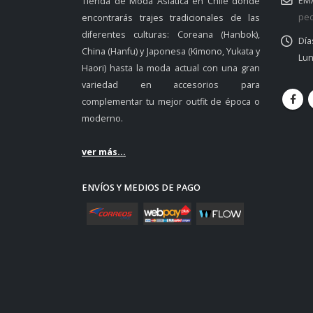
EMA
Tienda de Moda Asiática en Chile donde
ped
encontrarás trajes tradicionales de las
diferentes culturas: Coreana (Hanbok),
Día
China (Hanfu) y Japonesa (Kimono, Yukata y
Lun
Haori) hasta la moda actual con una gran
variedad en accesorios para
complementar tu mejor outfit de época o
moderno.
ver más...
ENVÍOS Y MEDIOS DE PAGO