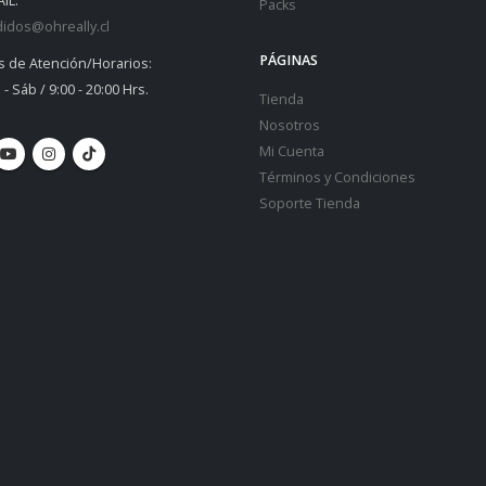
IL:
Packs
idos@ohreally.cl
PÁGINAS
s de Atención/Horarios:
 - Sáb / 9:00 - 20:00 Hrs.
Tienda
Nosotros
Mi Cuenta
Términos y Condiciones
Soporte Tienda