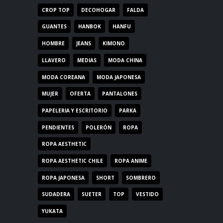
CROP TOP
DECOHOGAR
FALDA
GUANTES
HANBOK
HANFU
HOMBRE
JEANS
KIMONO
LLAVERO
MEDIAS
MODA CHINA
MODA COREANA
MODA JAPONESA
MUJER
OFERTA
PANTALONES
PAPELERIA Y ESCRITORIO
PARKA
PENDIENTES
POLERÓN
ROPA
ROPA AESTHETIC
ROPA AESTHETIC CHILE
ROPA ANIME
ROPA JAPONESA
SHORT
SOMBRERO
SUDADERA
SUETER
TOP
VESTIDO
YUKATA