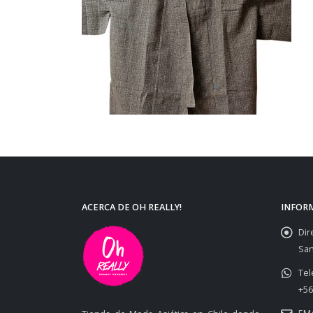
ACERCA DE OH REALLY!
INFOR
Dir
San
Tel
+56