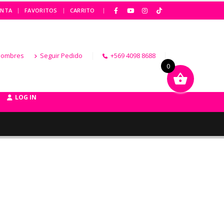
|
ENTA
FAVORITOS
CARRITO
Hombres
Seguir Pedido
+569 4098 8688
0
LOG IN