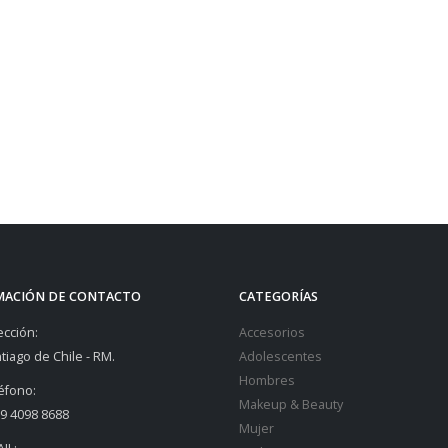
MACIÓN DE CONTACTO
CATEGORÍAS
ección:
Accesorios
tiago de Chile - RM.
Adolescentes
Hombres
éfono:
Makeup & Beauty
9 4098 8688
Mujer