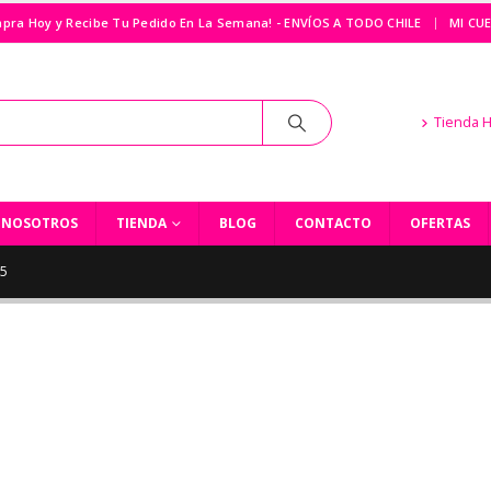
|
pra Hoy y Recibe Tu Pedido En La Semana! - ENVÍOS A TODO CHILE
MI CU
Tienda 
NOSOTROS
TIENDA
BLOG
CONTACTO
OFERTAS
15