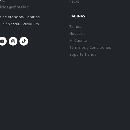
IL:
Packs
idos@ohreally.cl
PÁGINAS
s de Atención/Horarios:
 - Sáb / 9:00 - 20:00 Hrs.
Tienda
Nosotros
Mi Cuenta
Términos y Condiciones
Soporte Tienda