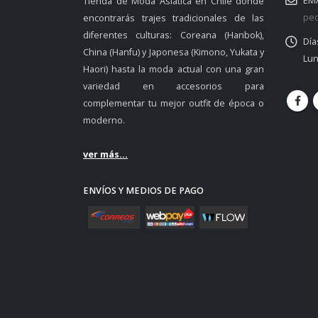
EMA
Tienda de Moda Asiática en Chile donde
ped
encontrarás trajes tradicionales de las
diferentes culturas: Coreana (Hanbok),
Día
China (Hanfu) y Japonesa (Kimono, Yukata y
Lun
Haori) hasta la moda actual con una gran
variedad en accesorios para
complementar tu mejor outfit de época o
moderno.
ver más...
ENVÍOS Y MEDIOS DE PAGO