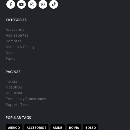
CATEGORÍAS
Accesorios
Adolescentes
Hombres
Makeup & Beauty
Mujer
Packs
PÁGINAS
Tienda
Nosotros
Mi Cuenta
Términos y Condiciones
Soporte Tienda
POPULAR TAGS
ABRIGO
ACCESORIOS
ANIME
BOINA
BOLSO