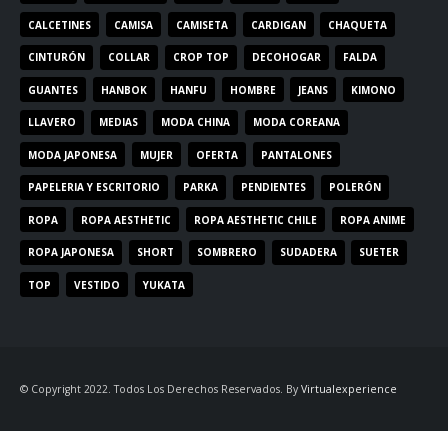
CALCETINES
CAMISA
CAMISETA
CARDIGAN
CHAQUETA
CINTURÓN
COLLAR
CROP TOP
DECOHOGAR
FALDA
GUANTES
HANBOK
HANFU
HOMBRE
JEANS
KIMONO
LLAVERO
MEDIAS
MODA CHINA
MODA COREANA
MODA JAPONESA
MUJER
OFERTA
PANTALONES
PAPELERIA Y ESCRITORIO
PARKA
PENDIENTES
POLERÓN
ROPA
ROPA AESTHETIC
ROPA AESTHETIC CHILE
ROPA ANIME
ROPA JAPONESA
SHORT
SOMBRERO
SUDADERA
SUETER
TOP
VESTIDO
YUKATA
© Copyright 2022. Todos Los Derechos Reservados. By
Virtualexperience