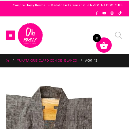
Compra Hoy y Recibe Tu Pedido En La Semana! - ENVÍOS A TODO CHILE
0
YUKATA GRIS CLARO CON OBI BLANCO
A001_13