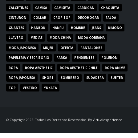
CALCETINES
CAMISA
CAMISETA
CARDIGAN
CHAQUETA
CINTURÓN
COLLAR
CROP TOP
DECOHOGAR
FALDA
GUANTES
HANBOK
HANFU
HOMBRE
JEANS
KIMONO
LLAVERO
MEDIAS
MODA CHINA
MODA COREANA
MODA JAPONESA
MUJER
OFERTA
PANTALONES
PAPELERIA Y ESCRITORIO
PARKA
PENDIENTES
POLERÓN
ROPA
ROPA AESTHETIC
ROPA AESTHETIC CHILE
ROPA ANIME
ROPA JAPONESA
SHORT
SOMBRERO
SUDADERA
SUETER
TOP
VESTIDO
YUKATA
© Copyright 2022. Todos Los Derechos Reservados. By
Virtualexperience