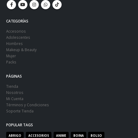
CATEGORÍAS
Accesorios
Adolescentes
Hombres
Makeup & Beauty
Mujer
Packs
PÁGINAS
Tienda
Nosotros
Mi Cuenta
Términos y Condiciones
Soporte Tienda
POPULAR TAGS
ABRIGO
ACCESORIOS
ANIME
BOINA
BOLSO