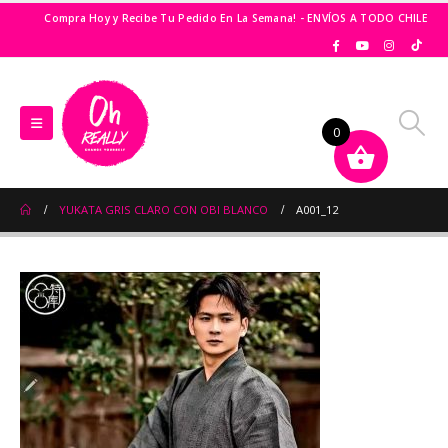
Compra Hoy y Recibe Tu Pedido En La Semana! - ENVÍOS A TODO CHILE
0
YUKATA GRIS CLARO CON OBI BLANCO
A001_12