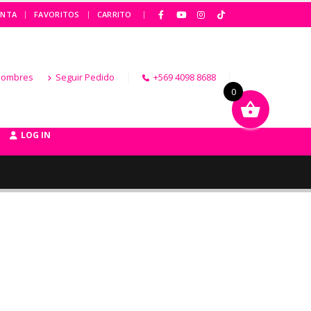
|
ENTA
FAVORITOS
CARRITO
Hombres
Seguir Pedido
+569 4098 8688
0
LOG IN