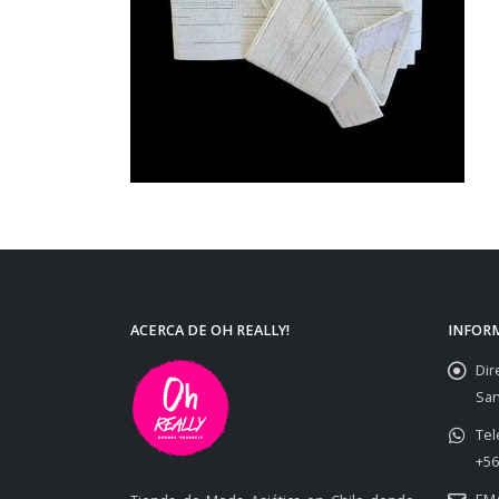
ACERCA DE OH REALLY!
INFOR
Dir
San
Tel
+56