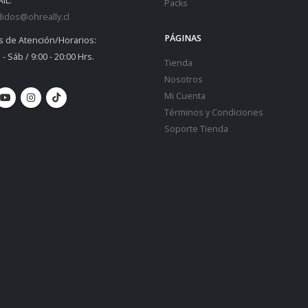
IL:
Packs
idos@ohreally.cl
PÁGINAS
s de Atención/Horarios:
 - Sáb / 9:00 - 20:00 Hrs.
Tienda
Nosotros
Mi Cuenta
Términos y Condiciones
Soporte Tienda