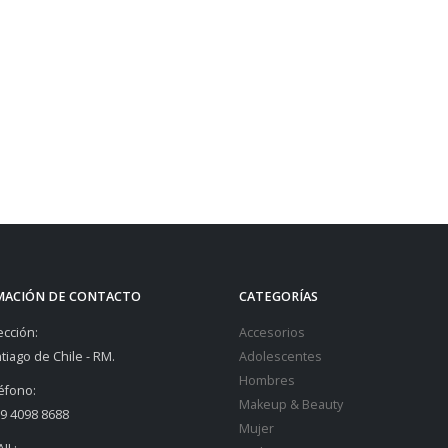
MACIÓN DE CONTACTO
CATEGORÍAS
ección:
Accesorios
tiago de Chile - RM.
Adolescentes
Hombres
éfono:
Makeup & Beauty
9 4098 8688
Mujer