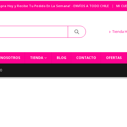
|
pra Hoy y Recibe Tu Pedido En La Semana! - ENVÍOS A TODO CHILE
MI CU
Tienda 
NOSOTROS
TIENDA
BLOG
CONTACTO
OFERTAS
10