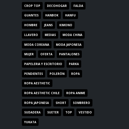
CROP TOP
DECOHOGAR
FALDA
GUANTES
HANBOK
HANFU
HOMBRE
JEANS
KIMONO
LLAVERO
MEDIAS
MODA CHINA
MODA COREANA
MODA JAPONESA
MUJER
OFERTA
PANTALONES
PAPELERIA Y ESCRITORIO
PARKA
PENDIENTES
POLERÓN
ROPA
ROPA AESTHETIC
ROPA AESTHETIC CHILE
ROPA ANIME
ROPA JAPONESA
SHORT
SOMBRERO
SUDADERA
SUETER
TOP
VESTIDO
YUKATA