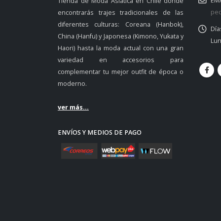
EMA
Tienda de Moda Asiática en Chile donde
ped
encontrarás trajes tradicionales de las
diferentes culturas: Coreana (Hanbok),
Día
China (Hanfu) y Japonesa (Kimono, Yukata y
Lun
Haori) hasta la moda actual con una gran
variedad en accesorios para
complementar tu mejor outfit de época o
moderno.
ver más...
ENVÍOS Y MEDIOS DE PAGO