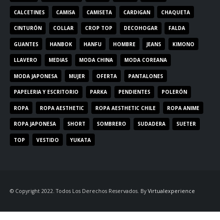
CALCETINES
CAMISA
CAMISETA
CARDIGAN
CHAQUETA
CINTURÓN
COLLAR
CROP TOP
DECOHOGAR
FALDA
GUANTES
HANBOK
HANFU
HOMBRE
JEANS
KIMONO
LLAVERO
MEDIAS
MODA CHINA
MODA COREANA
MODA JAPONESA
MUJER
OFERTA
PANTALONES
PAPELERIA Y ESCRITORIO
PARKA
PENDIENTES
POLERÓN
ROPA
ROPA AESTHETIC
ROPA AESTHETIC CHILE
ROPA ANIME
ROPA JAPONESA
SHORT
SOMBRERO
SUDADERA
SUETER
TOP
VESTIDO
YUKATA
© Copyright 2022. Todos Los Derechos Reservados. By
Virtualexperience