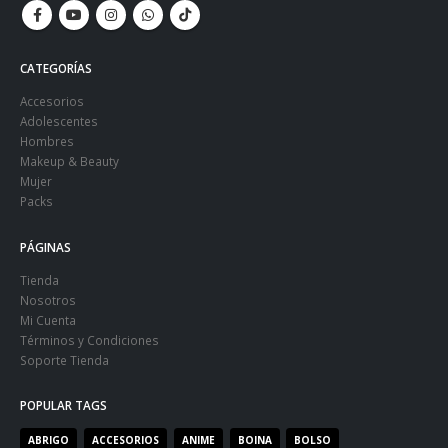
CATEGORÍAS
Accesorios
Adolescentes
Hombres
Makeup & Beauty
Mujer
Packs
PÁGINAS
Tienda
Nosotros
Mi Cuenta
Términos y Condiciones
Soporte Tienda
POPULAR TAGS
ABRIGO
ACCESORIOS
ANIME
BOINA
BOLSO