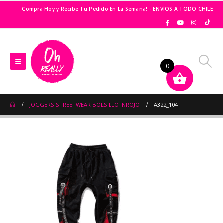
Compra Hoy y Recibe Tu Pedido En La Semana! - ENVÍOS A TODO CHILE
0
JOGGERS STREETWEAR BOLSILLO INROJO
A322_104