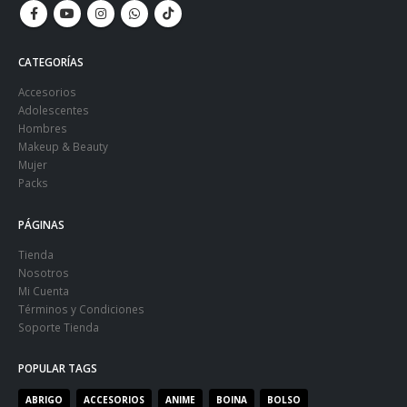
CATEGORÍAS
Accesorios
Adolescentes
Hombres
Makeup & Beauty
Mujer
Packs
PÁGINAS
Tienda
Nosotros
Mi Cuenta
Términos y Condiciones
Soporte Tienda
POPULAR TAGS
ABRIGO
ACCESORIOS
ANIME
BOINA
BOLSO