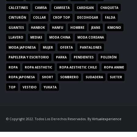
CALCETINES
CAMISA
CAMISETA
CARDIGAN
CHAQUETA
CINTURÓN
COLLAR
CROP TOP
DECOHOGAR
FALDA
GUANTES
HANBOK
HANFU
HOMBRE
JEANS
KIMONO
LLAVERO
MEDIAS
MODA CHINA
MODA COREANA
MODA JAPONESA
MUJER
OFERTA
PANTALONES
PAPELERIA Y ESCRITORIO
PARKA
PENDIENTES
POLERÓN
ROPA
ROPA AESTHETIC
ROPA AESTHETIC CHILE
ROPA ANIME
ROPA JAPONESA
SHORT
SOMBRERO
SUDADERA
SUETER
TOP
VESTIDO
YUKATA
© Copyright 2022. Todos Los Derechos Reservados. By
Virtualexperience