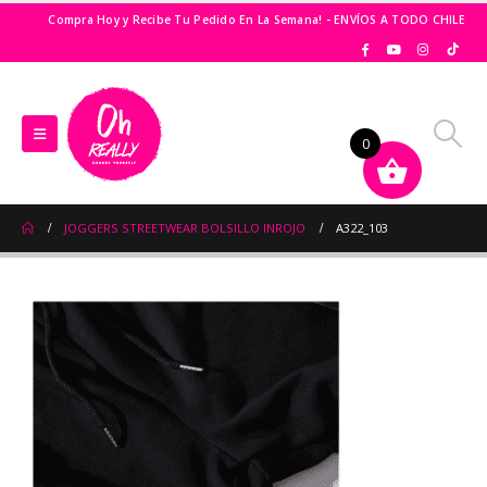
Compra Hoy y Recibe Tu Pedido En La Semana! - ENVÍOS A TODO CHILE
0
JOGGERS STREETWEAR BOLSILLO INROJO
A322_103