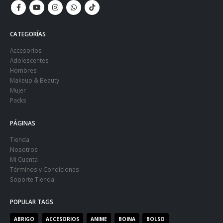
CATEGORÍAS
Accesorios
Adolescentes
Hombres
Makeup & Beauty
Mujer
Packs
PÁGINAS
Tienda
Nosotros
Mi Cuenta
Términos y Condiciones
Soporte Tienda
POPULAR TAGS
ABRIGO
ACCESORIOS
ANIME
BOINA
BOLSO