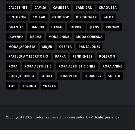
CALCETINES
CAMISA
CAMISETA
CARDIGAN
CHAQUETA
CINTURÓN
COLLAR
CROP TOP
DECOHOGAR
FALDA
GUANTES
HANBOK
HANFU
HOMBRE
JEANS
KIMONO
LLAVERO
MEDIAS
MODA CHINA
MODA COREANA
MODA JAPONESA
MUJER
OFERTA
PANTALONES
PAPELERIA Y ESCRITORIO
PARKA
PENDIENTES
POLERÓN
ROPA
ROPA AESTHETIC
ROPA AESTHETIC CHILE
ROPA ANIME
ROPA JAPONESA
SHORT
SOMBRERO
SUDADERA
SUETER
TOP
VESTIDO
YUKATA
© Copyright 2022. Todos Los Derechos Reservados. By
Virtualexperience