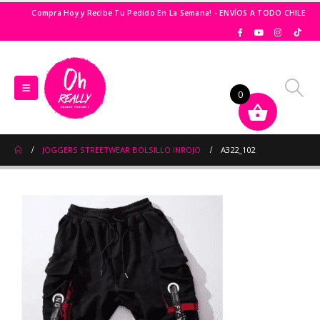
Compra Hoy y Recibe Tu Pedido En La Semana! - ENVÍOS A TODO CHILE
0
JOGGERS STREETWEAR BOLSILLO INROJO
A322_102