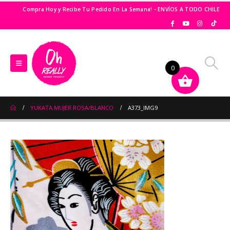
Compra Hoy y Recibe Tu Pedido En La Semana! - ENVÍOS A TODO CHILE
0
YUKATA MUJER ROSA/BLANCO
A373_IMG9