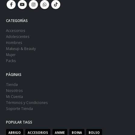
CATEGORÍAS
Accesorios
Adolescentes
Hombres
Makeup & Beauty
Mujer
Packs
PÁGINAS
Tienda
Nosotros
Mi Cuenta
Términos y Condiciones
Soporte Tienda
POPULAR TAGS
ABRIGO
ACCESORIOS
ANIME
BOINA
BOLSO