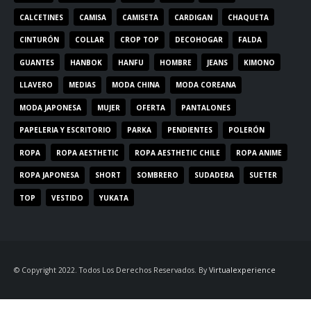
CALCETINES
CAMISA
CAMISETA
CARDIGAN
CHAQUETA
CINTURÓN
COLLAR
CROP TOP
DECOHOGAR
FALDA
GUANTES
HANBOK
HANFU
HOMBRE
JEANS
KIMONO
LLAVERO
MEDIAS
MODA CHINA
MODA COREANA
MODA JAPONESA
MUJER
OFERTA
PANTALONES
PAPELERIA Y ESCRITORIO
PARKA
PENDIENTES
POLERÓN
ROPA
ROPA AESTHETIC
ROPA AESTHETIC CHILE
ROPA ANIME
ROPA JAPONESA
SHORT
SOMBRERO
SUDADERA
SUETER
TOP
VESTIDO
YUKATA
© Copyright 2022. Todos Los Derechos Reservados. By
Virtualexperience