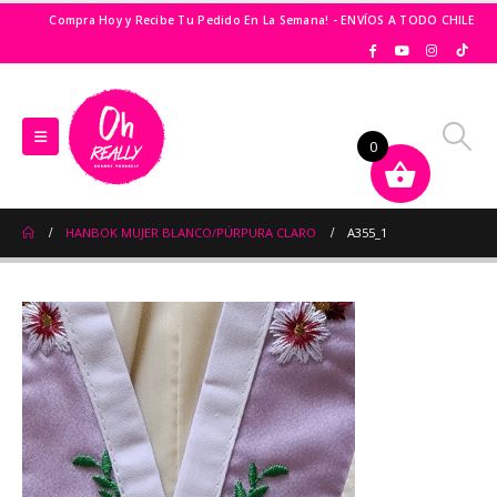
Compra Hoy y Recibe Tu Pedido En La Semana! - ENVÍOS A TODO CHILE
0
HANBOK MUJER BLANCO/PÚRPURA CLARO
A355_1