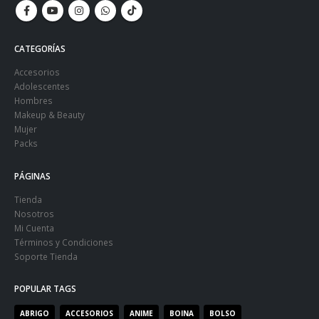
CATEGORÍAS
Accesorios
Adolescentes
Hombres
Makeup & Beauty
Mujer
Packs
PÁGINAS
Tienda
Nosotros
Mi Cuenta
Términos y Condiciones
Soporte Tienda
POPULAR TAGS
ABRIGO
ACCESORIOS
ANIME
BOINA
BOLSO