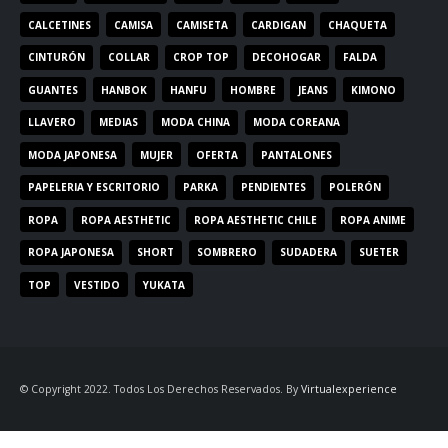
CALCETINES
CAMISA
CAMISETA
CARDIGAN
CHAQUETA
CINTURÓN
COLLAR
CROP TOP
DECOHOGAR
FALDA
GUANTES
HANBOK
HANFU
HOMBRE
JEANS
KIMONO
LLAVERO
MEDIAS
MODA CHINA
MODA COREANA
MODA JAPONESA
MUJER
OFERTA
PANTALONES
PAPELERIA Y ESCRITORIO
PARKA
PENDIENTES
POLERÓN
ROPA
ROPA AESTHETIC
ROPA AESTHETIC CHILE
ROPA ANIME
ROPA JAPONESA
SHORT
SOMBRERO
SUDADERA
SUETER
TOP
VESTIDO
YUKATA
© Copyright 2022. Todos Los Derechos Reservados. By
Virtualexperience