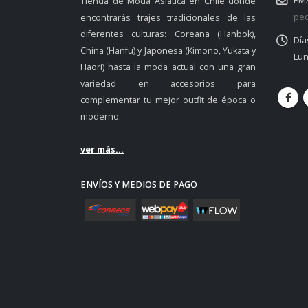
EMA
Tienda de Moda Asiática en Chile donde
ped
encontrarás trajes tradicionales de las
diferentes culturas: Coreana (Hanbok),
Día
China (Hanfu) y Japonesa (Kimono, Yukata y
Lun
Haori) hasta la moda actual con una gran
variedad en accesorios para
complementar tu mejor outfit de época o
moderno.
ver más...
ENVÍOS Y MEDIOS DE PAGO