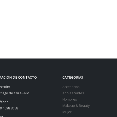
MACIÓN DE CONTACTO
CATEGORÍAS
ección:
Accesorios
tiago de Chile - RM.
Adolescentes
Hombres
éfono:
Makeup & Beauty
9 4098 8688
Mujer