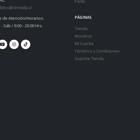
IL:
Packs
idos@ohreally.cl
PÁGINAS
s de Atención/Horarios:
 - Sáb / 9:00 - 20:00 Hrs.
Tienda
Nosotros
Mi Cuenta
Términos y Condiciones
Soporte Tienda