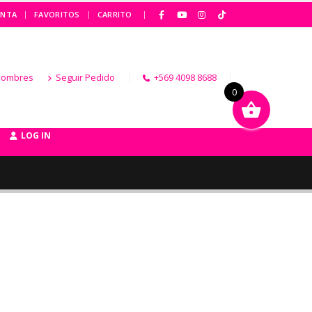
|
ENTA
FAVORITOS
CARRITO
Hombres
Seguir Pedido
+569 4098 8688
0
LOG IN