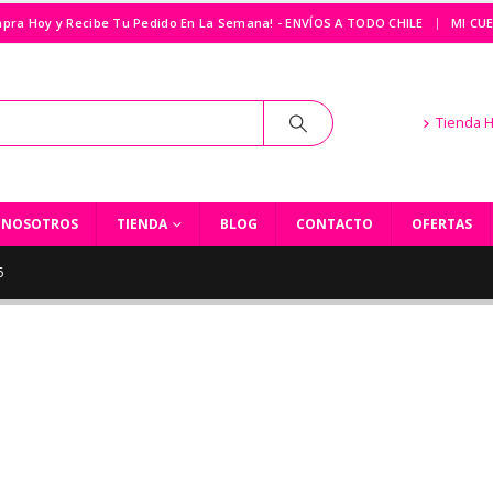
|
pra Hoy y Recibe Tu Pedido En La Semana! - ENVÍOS A TODO CHILE
MI CU
Tienda 
NOSOTROS
TIENDA
BLOG
CONTACTO
OFERTAS
6