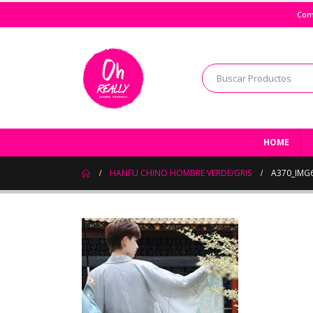
Com
HOME
HANFU CHINO HOMBRE VERDE/GRIS
A370_IMG