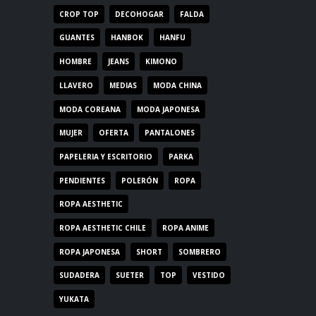
CROP TOP
DECOHOGAR
FALDA
GUANTES
HANBOK
HANFU
HOMBRE
JEANS
KIMONO
LLAVERO
MEDIAS
MODA CHINA
MODA COREANA
MODA JAPONESA
MUJER
OFERTA
PANTALONES
PAPELERIA Y ESCRITORIO
PARKA
PENDIENTES
POLERÓN
ROPA
ROPA AESTHETIC
ROPA AESTHETIC CHILE
ROPA ANIME
ROPA JAPONESA
SHORT
SOMBRERO
SUDADERA
SUETER
TOP
VESTIDO
YUKATA