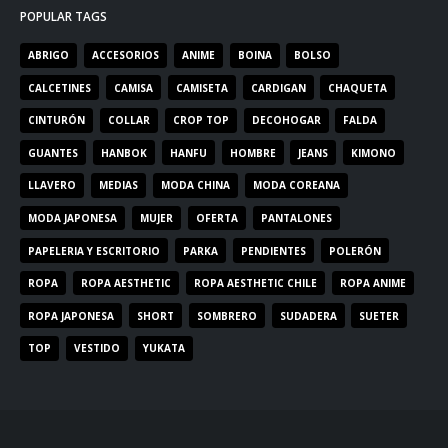
POPULAR TAGS
ABRIGO
ACCESORIOS
ANIME
BOINA
BOLSO
CALCETINES
CAMISA
CAMISETA
CARDIGAN
CHAQUETA
CINTURÓN
COLLAR
CROP TOP
DECOHOGAR
FALDA
GUANTES
HANBOK
HANFU
HOMBRE
JEANS
KIMONO
LLAVERO
MEDIAS
MODA CHINA
MODA COREANA
MODA JAPONESA
MUJER
OFERTA
PANTALONES
PAPELERIA Y ESCRITORIO
PARKA
PENDIENTES
POLERÓN
ROPA
ROPA AESTHETIC
ROPA AESTHETIC CHILE
ROPA ANIME
ROPA JAPONESA
SHORT
SOMBRERO
SUDADERA
SUETER
TOP
VESTIDO
YUKATA