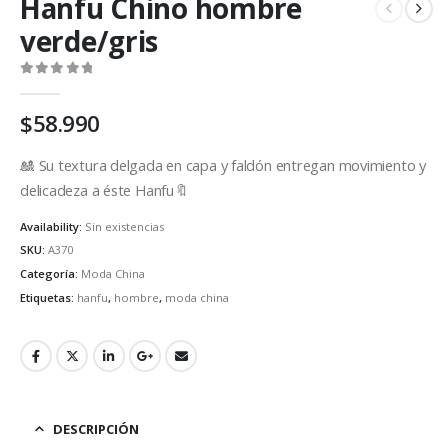
Hanfu Chino hombre
verde/gris
0
out of 5
$
58.990
🎎 Su textura delgada en capa y faldón entregan movimiento y
delicadeza a éste Hanfu🔖
Availability:
Sin existencias
SKU:
A370
Categoría:
Moda China
Etiquetas:
hanfu
,
hombre
,
moda china
DESCRIPCIÓN