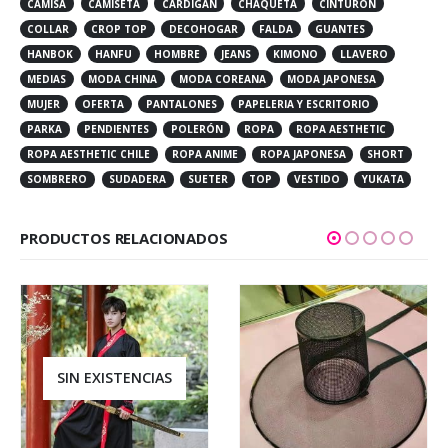
CAMISA
CAMISETA
CARDIGAN
CHAQUETA
CINTURÓN
COLLAR
CROP TOP
DECOHOGAR
FALDA
GUANTES
HANBOK
HANFU
HOMBRE
JEANS
KIMONO
LLAVERO
MEDIAS
MODA CHINA
MODA COREANA
MODA JAPONESA
MUJER
OFERTA
PANTALONES
PAPELERIA Y ESCRITORIO
PARKA
PENDIENTES
POLERÓN
ROPA
ROPA AESTHETIC
ROPA AESTHETIC CHILE
ROPA ANIME
ROPA JAPONESA
SHORT
SOMBRERO
SUDADERA
SUETER
TOP
VESTIDO
YUKATA
PRODUCTOS RELACIONADOS
SIN EXISTENCIAS