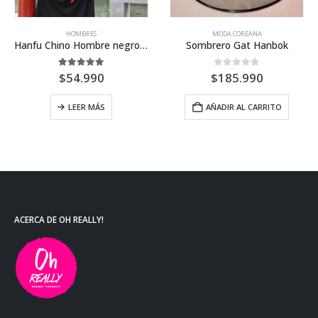
HOMBRES
MODA COREANA
Hanfu Chino Hombre negro/rojo
Sombrero Gat Hanbok
5.00
out of 5
0
out of 5
$
54.990
$
185.990
es. Las opciones se pueden elegir en la página de producto
LEER MÁS
AÑADIR AL CARRITO
ACERCA DE OH REALLY!