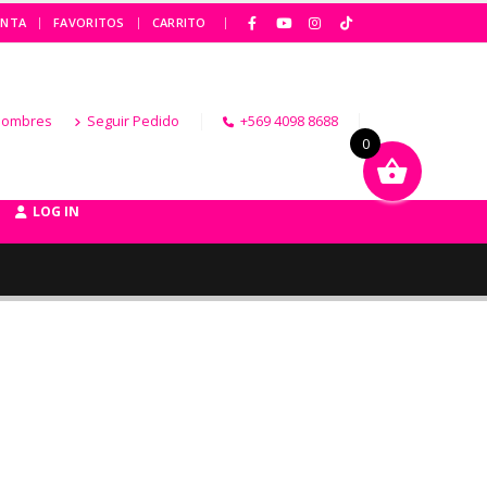
|
ENTA
FAVORITOS
CARRITO
Hombres
Seguir Pedido
+569 4098 8688
0
LOG IN