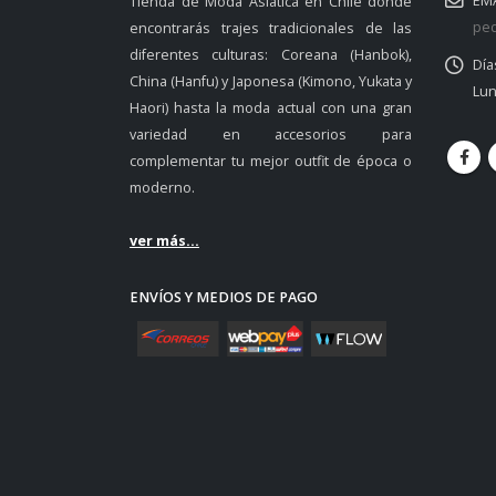
EMA
Tienda de Moda Asiática en Chile donde
ped
encontrarás trajes tradicionales de las
diferentes culturas: Coreana (Hanbok),
Día
China (Hanfu) y Japonesa (Kimono, Yukata y
Lun
Haori) hasta la moda actual con una gran
variedad en accesorios para
complementar tu mejor outfit de época o
moderno.
ver más...
ENVÍOS Y MEDIOS DE PAGO