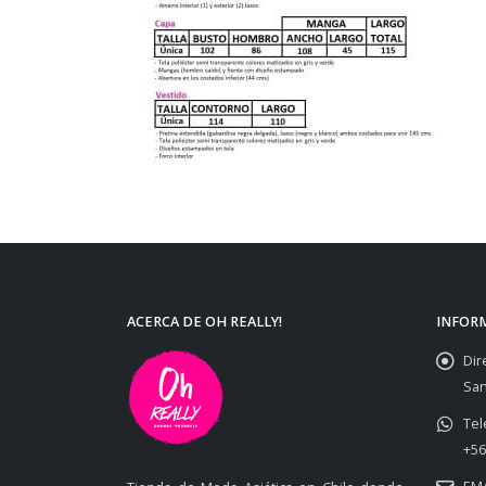
ACERCA DE OH REALLY!
INFOR
Dir
San
Tel
+56