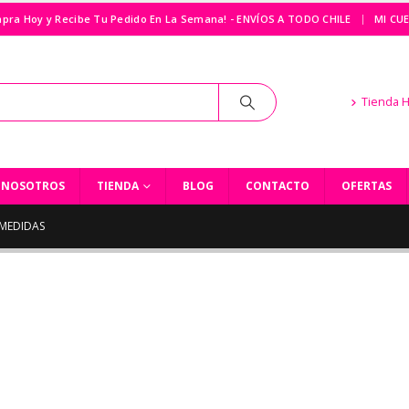
|
pra Hoy y Recibe Tu Pedido En La Semana! - ENVÍOS A TODO CHILE
MI CU
Tienda 
NOSOTROS
TIENDA
BLOG
CONTACTO
OFERTAS
-MEDIDAS