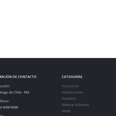
MACIÓN DE CONTACTO
CATEGORÍAS
ección:
Accesorios
tiago de Chile - RM.
Adolescentes
Hombres
éfono:
Makeup & Beauty
9 4098 8688
Mujer