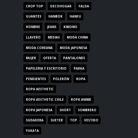
CROP TOP
DECOHOGAR
FALDA
GUANTES
HANBOK
HANFU
HOMBRE
JEANS
KIMONO
LLAVERO
MEDIAS
MODA CHINA
MODA COREANA
MODA JAPONESA
MUJER
OFERTA
PANTALONES
PAPELERIA Y ESCRITORIO
PARKA
PENDIENTES
POLERÓN
ROPA
ROPA AESTHETIC
ROPA AESTHETIC CHILE
ROPA ANIME
ROPA JAPONESA
SHORT
SOMBRERO
SUDADERA
SUETER
TOP
VESTIDO
YUKATA