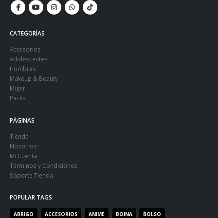
CATEGORÍAS
Accesorios
Adolescentes
Hombres
Makeup & Beauty
Mujer
Packs
PÁGINAS
Tienda
Nosotros
Mi Cuenta
Términos y Condiciones
Soporte Tienda
POPULAR TAGS
ABRIGO
ACCESORIOS
ANIME
BOINA
BOLSO