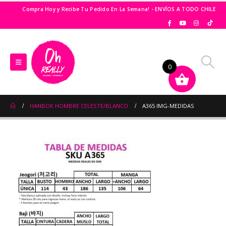
Compra Hoy y Recibe Tu Pedido En La Semana! - ENVÍOS A TODO CHILE
0
HANBOK HOMBRE CELESTE/BLANCO
A365 IMG-MEDIDAS