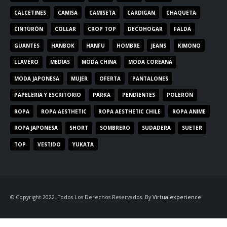
CALCETINES
CAMISA
CAMISETA
CARDIGAN
CHAQUETA
CINTURÓN
COLLAR
CROP TOP
DECOHOGAR
FALDA
GUANTES
HANBOK
HANFU
HOMBRE
JEANS
KIMONO
LLAVERO
MEDIAS
MODA CHINA
MODA COREANA
MODA JAPONESA
MUJER
OFERTA
PANTALONES
PAPELERIA Y ESCRITORIO
PARKA
PENDIENTES
POLERÓN
ROPA
ROPA AESTHETIC
ROPA AESTHETIC CHILE
ROPA ANIME
ROPA JAPONESA
SHORT
SOMBRERO
SUDADERA
SUETER
TOP
VESTIDO
YUKATA
© Copyright 2022. Todos Los Derechos Reservados. By
Virtualexperience