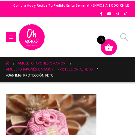
Compra Hoy y Recibe Tu Pedido En La Semana! - ENVÍOS A TODO CHILE
0
AMULETO JAPONÉS OMAMORI
AMULETO JAPONÉS OMAMORI - PROTECCIÓN AL FETO
A366_IMG_PROTECCIÓN FETO