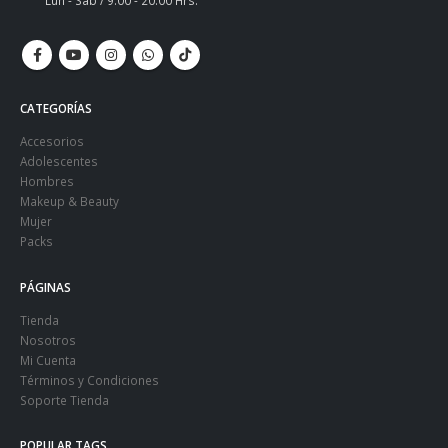
Lun - Sáb / 9:00 - 20:00 Hrs.
CATEGORÍAS
Accesorios
Adolescentes
Hombres
Makeup & Beauty
Mujer
Packs
PÁGINAS
Tienda
Nosotros
Mi Cuenta
Términos y Condiciones
Soporte Tienda
POPULAR TAGS