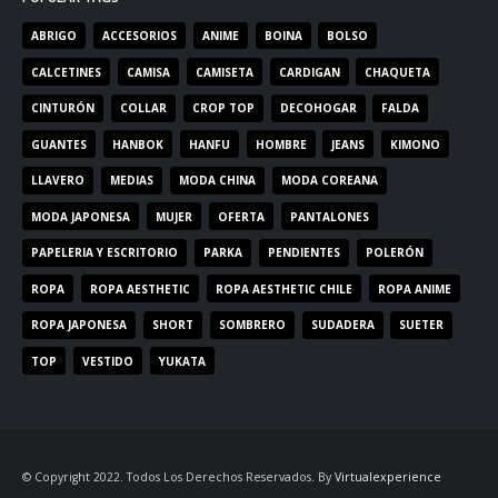
ABRIGO
ACCESORIOS
ANIME
BOINA
BOLSO
CALCETINES
CAMISA
CAMISETA
CARDIGAN
CHAQUETA
CINTURÓN
COLLAR
CROP TOP
DECOHOGAR
FALDA
GUANTES
HANBOK
HANFU
HOMBRE
JEANS
KIMONO
LLAVERO
MEDIAS
MODA CHINA
MODA COREANA
MODA JAPONESA
MUJER
OFERTA
PANTALONES
PAPELERIA Y ESCRITORIO
PARKA
PENDIENTES
POLERÓN
ROPA
ROPA AESTHETIC
ROPA AESTHETIC CHILE
ROPA ANIME
ROPA JAPONESA
SHORT
SOMBRERO
SUDADERA
SUETER
TOP
VESTIDO
YUKATA
© Copyright 2022. Todos Los Derechos Reservados. By
Virtualexperience