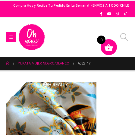
Compra Hoy y Recibe Tu Pedido En La Semana! - ENVÍOS A TODO CHILE
0
YUKATA MUJER NEGRO/BLANCO
A323_17