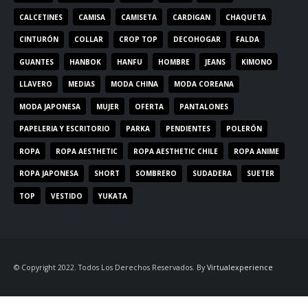
CALCETINES
CAMISA
CAMISETA
CARDIGAN
CHAQUETA
CINTURÓN
COLLAR
CROP TOP
DECOHOGAR
FALDA
GUANTES
HANBOK
HANFU
HOMBRE
JEANS
KIMONO
LLAVERO
MEDIAS
MODA CHINA
MODA COREANA
MODA JAPONESA
MUJER
OFERTA
PANTALONES
PAPELERIA Y ESCRITORIO
PARKA
PENDIENTES
POLERÓN
ROPA
ROPA AESTHETIC
ROPA AESTHETIC CHILE
ROPA ANIME
ROPA JAPONESA
SHORT
SOMBRERO
SUDADERA
SUETER
TOP
VESTIDO
YUKATA
© Copyright 2022. Todos Los Derechos Reservados. By
Virtualexperience