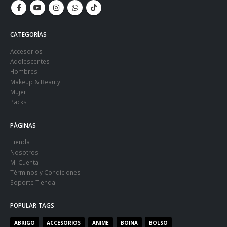
CATEGORÍAS
Accesorios
Adolescentes
Hombres
Makeup & Beauty
Mujer
Packs
PÁGINAS
Tienda
Nosotros
Mi Cuenta
Términos y Condiciones
Soporte Tienda
POPULAR TAGS
ABRIGO
ACCESORIOS
ANIME
BOINA
BOLSO