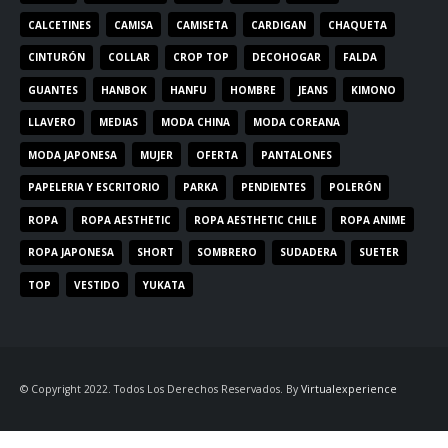
CALCETINES
CAMISA
CAMISETA
CARDIGAN
CHAQUETA
CINTURÓN
COLLAR
CROP TOP
DECOHOGAR
FALDA
GUANTES
HANBOK
HANFU
HOMBRE
JEANS
KIMONO
LLAVERO
MEDIAS
MODA CHINA
MODA COREANA
MODA JAPONESA
MUJER
OFERTA
PANTALONES
PAPELERIA Y ESCRITORIO
PARKA
PENDIENTES
POLERÓN
ROPA
ROPA AESTHETIC
ROPA AESTHETIC CHILE
ROPA ANIME
ROPA JAPONESA
SHORT
SOMBRERO
SUDADERA
SUETER
TOP
VESTIDO
YUKATA
© Copyright 2022. Todos Los Derechos Reservados. By
Virtualexperience