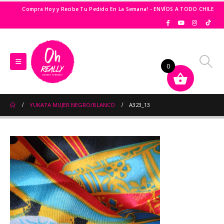
Compra Hoy y Recibe Tu Pedido En La Semana! - ENVÍOS A TODO CHILE
0
YUKATA MUJER NEGRO/BLANCO
A323_13