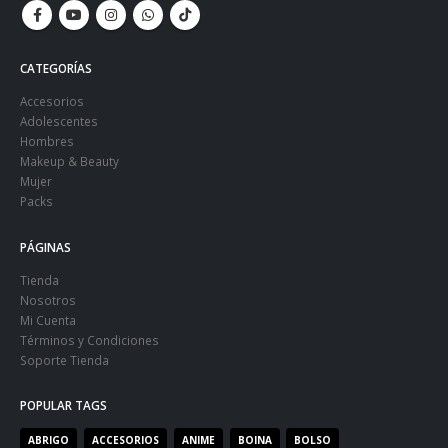
CATEGORÍAS
Accesorios
Adolescentes
Hombres
Makeup & Beauty
Mujer
Packs
PÁGINAS
Tienda
Nosotros
Mi Cuenta
Términos y Condiciones
Soporte Tienda
POPULAR TAGS
ABRIGO
ACCESORIOS
ANIME
BOINA
BOLSO