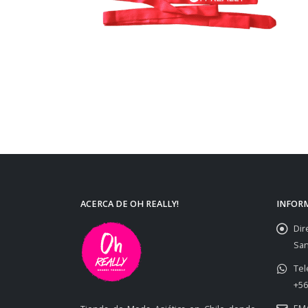
ACERCA DE OH REALLY!
INFOR
Dir
San
Tel
+56