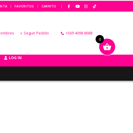
|
ENTA
FAVORITOS
CARRITO
Hombres
Seguir Pedido
+569 4098 8688
0
LOG IN