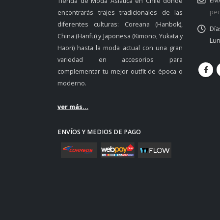
EMA
Tienda de Moda Asiática en Chile donde
ped
encontrarás trajes tradicionales de las
diferentes culturas: Coreana (Hanbok),
Día
China (Hanfu) y Japonesa (Kimono, Yukata y
Lun
Haori) hasta la moda actual con una gran
variedad en accesorios para
complementar tu mejor outfit de época o
moderno.
ver más...
ENVÍOS Y MEDIOS DE PAGO