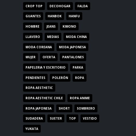
CROP TOP
DECOHOGAR
FALDA
GUANTES
HANBOK
HANFU
HOMBRE
JEANS
KIMONO
LLAVERO
MEDIAS
MODA CHINA
MODA COREANA
MODA JAPONESA
MUJER
OFERTA
PANTALONES
PAPELERIA Y ESCRITORIO
PARKA
PENDIENTES
POLERÓN
ROPA
ROPA AESTHETIC
ROPA AESTHETIC CHILE
ROPA ANIME
ROPA JAPONESA
SHORT
SOMBRERO
SUDADERA
SUETER
TOP
VESTIDO
YUKATA