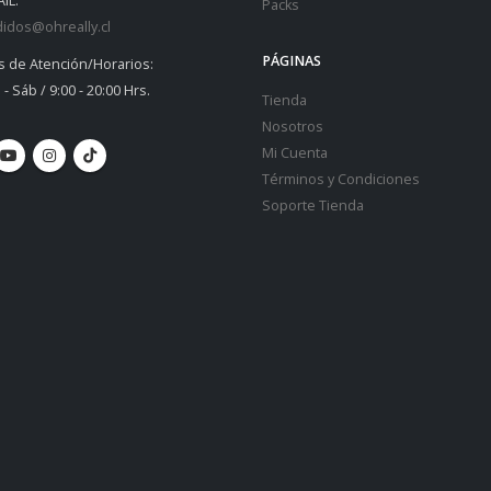
IL:
Packs
idos@ohreally.cl
PÁGINAS
s de Atención/Horarios:
 - Sáb / 9:00 - 20:00 Hrs.
Tienda
Nosotros
Mi Cuenta
Términos y Condiciones
Soporte Tienda