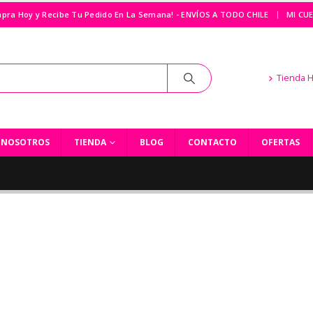
|
pra Hoy y Recibe Tu Pedido En La Semana! - ENVÍOS A TODO CHILE
MI CU
Tienda 
NOSOTROS
TIENDA
BLOG
CONTACTO
OFERTAS