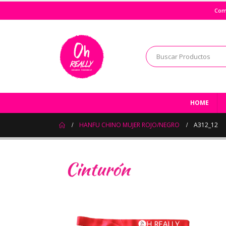
Com
HOME
HANFU CHINO MUJER ROJO/NEGRO
A312_12