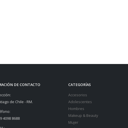
MACIÓN DE CONTACTO
CATEGORÍAS
ección:
Accesorios
tiago de Chile - RM.
Adolescentes
Hombres
éfono:
Makeup & Beauty
9 4098 8688
Mujer